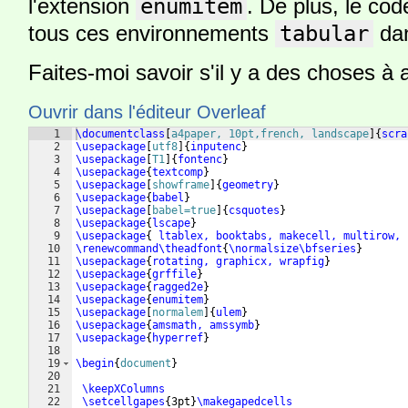
l'extension
enumitem
. De plus, le cod
tous ces environnements
tabular
dan
Faites-moi savoir s'il y a des choses à a
Ouvrir dans l'éditeur Overleaf
1
\documentclass
[
a4paper, 10pt,french, landscape
]
{
scra
2
\usepackage
[
utf8
]
{
inputenc
}
3
\usepackage
[
T1
]
{
fontenc
}
4
\usepackage
{
textcomp
}
5
\usepackage
[
showframe
]
{
geometry
}
6
\usepackage
{
babel
}
7
\usepackage
[
babel=true
]
{
csquotes
}
8
\usepackage
{
lscape
}
9
\usepackage
{
 ltablex, booktabs, makecell, multirow, 
10
\renewcommand\theadfont
{
\normalsize\bfseries
}
11
\usepackage
{
rotating, graphicx, wrapfig
}
12
\usepackage
{
grffile
}
13
\usepackage
{
ragged2e
}
14
\usepackage
{
enumitem
}
15
\usepackage
[
normalem
]
{
ulem
}
16
\usepackage
{
amsmath, amssymb
}
17
\usepackage
{
hyperref
}
18
19
\begin
{
document
}
20
21
\keepXColumns
22
\setcellgapes
{
3pt
}
\makegapedcells