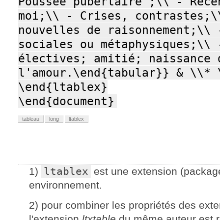
tableau
long
ltablex
1)
ltablex
est une extension (packag
environnement.
2) pour combiner les propriétés des ext
l'extension
ltxtable
du même auteur est