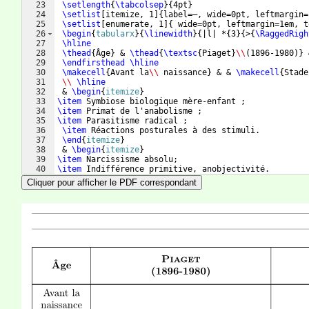
23
\setlength
{
\tabcolsep
}
{
4pt
}
24
\setlist
[
itemize, 1
]
{
label=–, wide=0pt, leftmargin=
25
\setlist
[
enumerate, 1
]
{
 wide=0pt, leftmargin=1em, t
26
\begin
{
tabularx
}
{
\linewidth
}
{
|l| *
{
3
}
{
>
{
\RaggedRigh
27
\hline
28
\thead
{
Âge
}
 & 
\thead
{
\textsc
{
Piaget
}
\\
(
1896-1980
)}
 
29
\endfirsthead
\hline
30
\makecell
{
Avant la
\\
 naissance
}
 & & 
\makecell
{
Stade
31
\\
\hline
32
 & 
\begin
{
itemize
}
33
\item
 Symbiose biologique mère-enfant ;
34
\item
 Primat de l'anabolisme ;
35
\item
 Parasitisme radical ;
36
\item
 Réactions posturales à des stimuli.
37
\end
{
itemize
}
38
 & 
\begin
{
itemize
}
39
\item
 Narcissisme absolu;
40
\item
 Indifférence primitive, anobjectivité.
41
\end
{
itemize
}
Cliquer pour afficher le PDF correspondant