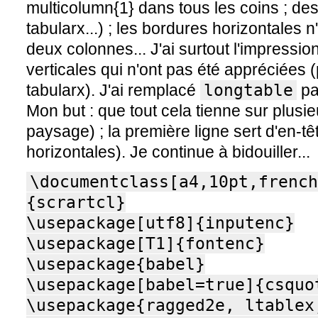
multicolumn{1} dans tous les coins ; de
tabularx...) ; les bordures horizontales
deux colonnes... J'ai surtout l'impressio
verticales qui n'ont pas été appréciées
tabularx). J'ai remplacé
longtable
p
Mon but : que tout cela tienne sur plusie
paysage) ; la première ligne sert d'en-t
horizontales). Je continue à bidouiller...
\documentclass[a4,10pt,french,landscape]{scrartcl}
\usepackage[utf8]{inputenc}
\usepackage[T1]{fontenc}
\usepackage{babel}
\usepackage[babel=true]{csquotes}
\usepackage{ragged2e, ltablex, booktabs, makecell}
\renewcommand\theadfont{\normalsize\bfseries}
\usepackage{graphicx}
\usepackage{grffile}
\usepackage{longtable}
\usepackage{multirow}
\usepackage{wrapfig}
\usepackage{rotating}
\usepackage[normalem]{ulem}
\usepackage{amsmath}
\usepackage{textcomp}
\usepackage{amssymb}
\usepackage{capt-of}
\usepackage{hyperref}
\begin{document}
    \begin{ltablex}{@{}|l|l|c|l|@{}}
    \toprule
    \multicolumn{1}{|c|}{\textbf{Âge}}           & \multicolumn{1}{c|}{\textbf{Piaget (1896-1980)}}                                                                                                                                                                                                                                                                                                                                                                                                                                                                                                                                                                                                        & \textbf{Wallon (1896-1962)}                                                                                                                                                                                                                                                                                                                                                                                                                                                             & \multicolumn{1}{c|}{\textbf{Freud (1856-1939)}}                                                                                                                                                                          \\* \midrule
    \endhead
    %
    \multirow{3}{*}{\textbf{Avant la naissance}} & \multicolumn{1}{c|}{\multirow{3}{*}{\textbf{}}}                                                                                                                                                                                                                                                                                                                                                                                                                                                                                                                                                                                                         & \textbf{Stade intra-utérin}                                                                                                                                                                                                                                                                                                                                                                                                                                                             & \multicolumn{1}{c|}{\textbf{Hypothèse d'un stade foetal}}                                                                                                                                                                \\* \cmidrule(l){4-4} 
    & \multicolumn{1}{c|}{}                                                                                                                                                                                                                                                                                                                                                                                                                                                                                                                                                                                                                                   & \textit{(centripète)}                                                                                                                                                                                                                                                                                                                                                                                                                                                                   & \multirow{2}{*}{\begin{tabular}[c]{@{}l@{}}- Narcissisme absolu;\\ - Indifférence primitive, anobjectivité.\end{tabular}}                                                                                                \\* \cmidrule(lr){3-3}
    & \multicolumn{1}{c|}{}                                                                                                                                                                                                                                                                                                                                                                                                                                                                                                                                                                                                                                   & \multicolumn{1}{l|}{\begin{tabular}[c]{@{}l@{}}- Symbiose biologique mère-enfant;\\ \\ - Primat de l'anabolisme;\\ - Parasitisme radical;- Réactions posturales à des stimuli.\end{tabular}}                                                                                                                                                                                                                                                                                            &                                                                                                                                                                                                                          \\* \midrule
    \multirow{3}{*}{\textbf{2 à 3 mois}}         & \multicolumn{1}{c|}{\textbf{Stade sensori-moteur}}                                                                                                                                                                                                                                                                                                                                                                                                                                                                                                                                                                                                      & \textbf{Stade de l'impulsivité}                                                                                                                                                                                                                                                                                                                                                                                                                                                         &