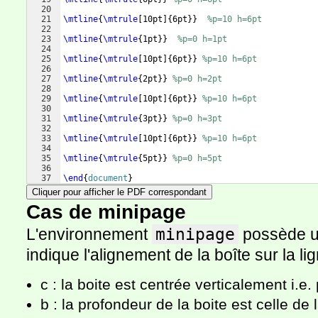
20
21
\mtline
{
\mtrule
[
10pt
]
{
6pt
}}
%p=10 h=6pt
22
23
\mtline
{
\mtrule
{
1pt
}}
%p=0 h=1pt
24
25
\mtline
{
\mtrule
[
10pt
]
{
6pt
}}
%p=10 h=6pt
26
27
\mtline
{
\mtrule
{
2pt
}}
%p=0 h=2pt
28
29
\mtline
{
\mtrule
[
10pt
]
{
6pt
}}
%p=10 h=6pt
30
31
\mtline
{
\mtrule
{
3pt
}}
%p=0 h=3pt
32
33
\mtline
{
\mtrule
[
10pt
]
{
6pt
}}
%p=10 h=6pt
34
35
\mtline
{
\mtrule
{
5pt
}}
%p=0 h=5pt
36
37
\end
{
document
}
Cliquer pour afficher le PDF correspondant
Cas de minipage
L'environnement
minipage
possède un
indique l'alignement de la boîte sur la li
c : la boite est centrée verticalement i.e
b : la profondeur de la boite est celle de l