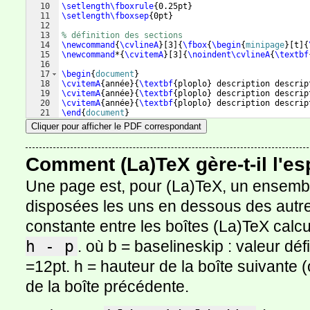
10
\setlength\fboxrule
{
0.25pt
}
11
\setlength\fboxsep
{
0pt
}
12
13
% définition des sections
14
\newcommand
{
\cvlineA
}
[
3
]
{
\fbox
{
\begin
{
minipage
}
[
t
]
{
15
\newcommand
*
{
\cvitemA
}
[
3
]
{
\noindent\cvlineA
{
\textbf
16
17
\begin
{
document
}
18
\cvitemA
{
année
}
{
\textbf
{
ploplo
}
 description descrip
19
\cvitemA
{
année
}
{
\textbf
{
ploplo
}
 description descrip
20
\cvitemA
{
année
}
{
\textbf
{
ploplo
}
 description descrip
21
\end
{
document
}
Cliquer pour afficher le PDF correspondant
Comment (La)TeX gère-t-il l'es
Une page est, pour (La)TeX, un ensembl
disposées les uns en dessous des autre
constante entre les boîtes (La)TeX calcu
h - p
. où b = baselineskip : valeur déf
=12pt. h = hauteur de la boîte suivante (
de la boîte précédente.