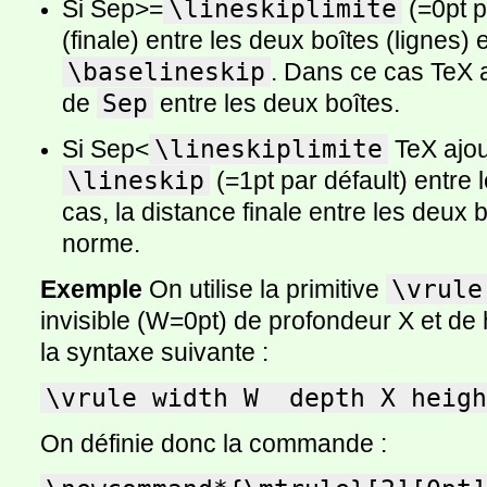
Si Sep>=
\lineskiplimite
(=0pt p
(finale) entre les deux boîtes (lignes) 
\baselineskip
. Dans ce cas TeX 
de
Sep
entre les deux boîtes.
Si Sep<
\lineskiplimite
TeX ajou
\lineskip
(=1pt par défault) entre
cas, la distance finale entre les deux 
norme.
Exemple
On utilise la primitive
\vrule
invisible (W=0pt) de profondeur X et de 
la syntaxe suivante :
\vrule width W  depth X heigh
On définie donc la commande :