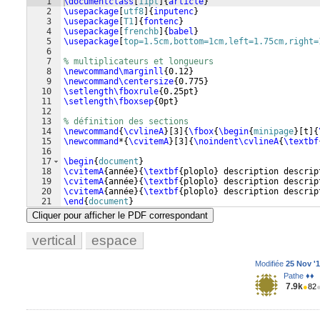
1
\documentclass
[
11pt
]
{
article
}
2
\usepackage
[
utf8
]
{
inputenc
}
3
\usepackage
[
T1
]
{
fontenc
}
4
\usepackage
[
frenchb
]
{
babel
}
5
\usepackage
[
top=1.5cm,bottom=1cm,left=1.75cm,right=
6
7
% multiplicateurs et longueurs
8
\newcommand\marginll
{
0.12
}
9
\newcommand\centersize
{
0.775
}
10
\setlength\fboxrule
{
0.25pt
}
11
\setlength\fboxsep
{
0pt
}
12
13
% définition des sections
14
\newcommand
{
\cvlineA
}
[
3
]
{
\fbox
{
\begin
{
minipage
}
[
t
]
{
15
\newcommand
*
{
\cvitemA
}
[
3
]
{
\noindent\cvlineA
{
\textbf
16
17
\begin
{
document
}
18
\cvitemA
{
année
}
{
\textbf
{
ploplo
}
 description descrip
19
\cvitemA
{
année
}
{
\textbf
{
ploplo
}
 description descrip
20
\cvitemA
{
année
}
{
\textbf
{
ploplo
}
 description descrip
21
\end
{
document
}
Cliquer pour afficher le PDF correspondant
vertical
espace
Modifiée
25 Nov '1
Pathe ♦♦
7.9k
●
82