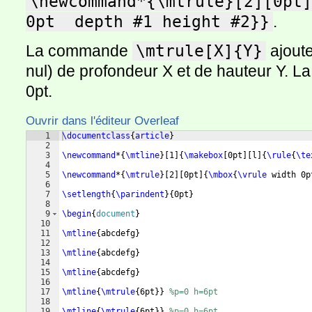
\newcommand*{\mtrule}[2][0pt]
0pt  depth #1 height #2}}
.
La commande
\mtrule[X]{Y}
ajoute
nul) de profondeur X et de hauteur Y. La
0pt.
Ouvrir dans l'éditeur Overleaf
1
\documentclass
{
article
}
2
3
\newcommand
*
{
\mtline
}
[
1
]
{
\makebox
[
0pt
]
[
l
]
{
\rule
{
\te
4
5
\newcommand
*
{
\mtrule
}
[
2
]
[
0pt
]
{
\mbox
{
\vrule
 width 0p
6
7
\setlength
{
\parindent
}
{
0pt
}
8
9
\begin
{
document
}
10
11
\mtline
{
abcdefg
}
12
13
\mtline
{
abcdefg
}
14
15
\mtline
{
abcdefg
}
16
17
\mtline
{
\mtrule
{
6pt
}}
%p=0 h=6pt
18
19
\mtline
{
\mtrule
{
6pt
}}
%p=0 h=6pt