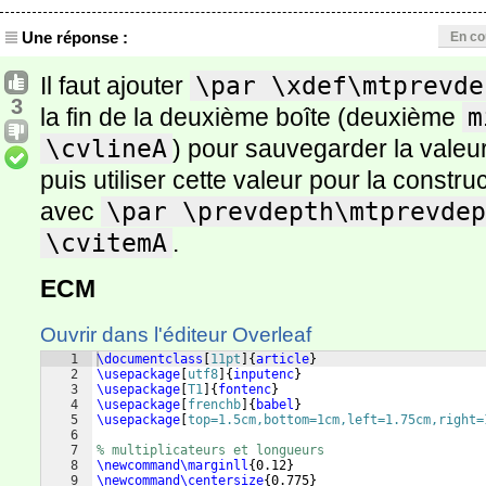
Une réponse :
En co
Il faut ajouter
\par \xdef\mtprevde
3
la fin de la deuxième boîte (deuxième
m
\cvlineA
) pour sauvegarder la valeu
puis utiliser cette valeur pour la constru
avec
\par \prevdepth\mtprevdep
\cvitemA
.
ECM
Ouvrir dans l'éditeur Overleaf
1
\documentclass
[
11pt
]
{
article
}
2
\usepackage
[
utf8
]
{
inputenc
}
3
\usepackage
[
T1
]
{
fontenc
}
4
\usepackage
[
frenchb
]
{
babel
}
5
\usepackage
[
top=1.5cm,bottom=1cm,left=1.75cm,right=
6
7
% multiplicateurs et longueurs
8
\newcommand\marginll
{
0.12
}
9
\newcommand\centersize
{
0.775
}