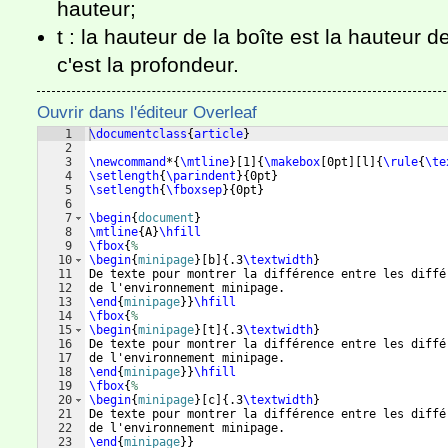
hauteur;
t : la hauteur de la boîte est la hauteur d
c'est la profondeur.
Ouvrir dans l'éditeur Overleaf
1
\documentclass
{
article
}
2
3
\newcommand
*
{
\mtline
}
[
1
]
{
\makebox
[
0pt
]
[
l
]
{
\rule
{
\te
4
\setlength
{
\parindent
}
{
0pt
}
5
\setlength
{
\fboxsep
}
{
0pt
}
6
7
\begin
{
document
}
8
\mtline
{
A
}
\hfill
9
\fbox
{
%
10
\begin
{
minipage
}
[
b
]
{
.3
\textwidth
}
11
De texte pour montrer la différence entre les diffé
12
de l'environnement minipage.
13
\end
{
minipage
}
}
\hfill
14
\fbox
{
%
15
\begin
{
minipage
}
[
t
]
{
.3
\textwidth
}
16
De texte pour montrer la différence entre les diffé
17
de l'environnement minipage.  
18
\end
{
minipage
}
}
\hfill
19
\fbox
{
%
20
\begin
{
minipage
}
[
c
]
{
.3
\textwidth
}
21
De texte pour montrer la différence entre les diffé
22
de l'environnement minipage.  
23
\end
{
minipage
}
}