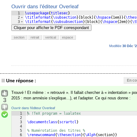
Ouvrir dans l'éditeur Overleaf
1
\usepackage
{
titlesec
}
2
\titleformat
{
\subsection
}
[
block
]
{
\hspace
{
1em
}}
{
\thes
3
\titleformat
{
\subsubsection
}
[
block
]
{
\hspace
{
2em
}}
{
\t
Cliquer pour afficher le PDF correspondant
section
retrait
vertical
espace
Modifiée
30 Déc '2
Une réponse :
En co
Trouvé ! Et même : « retrouvé ». Il fallait chercher à « indentation » po
2015 : mon amnésie s'explique…), et l'adapter. Ce qui nous donne :
3
Ouvrir dans l'éditeur Overleaf
1
% !TeX program = lualatex
2
3
\documentclass
{
scrartcl
}
4
5
% Numérotation des titres %
6
\renewcommand
{
\thesection
}
{
\Alph
{
section
}}