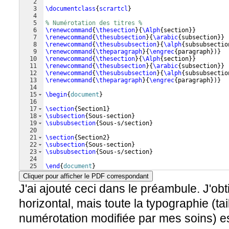
2
3
\documentclass
{
scrartcl
}
4
5
% Numérotation des titres %
6
\renewcommand
{
\thesection
}
{
\Alph
{
section
}}
7
\renewcommand
{
\thesubsection
}
{
\arabic
{
subsection
}}
8
\renewcommand
{
\thesubsubsection
}
{
\alph
{
subsubsectio
9
\renewcommand
{
\theparagraph
}
{
\engrec
{
paragraph
})}
10
\renewcommand
{
\thesection
}
{
\Alph
{
section
}}
11
\renewcommand
{
\thesubsection
}
{
\arabic
{
subsection
}}
12
\renewcommand
{
\thesubsubsection
}
{
\alph
{
subsubsectio
13
\renewcommand
{
\theparagraph
}
{
\engrec
{
paragraph
})}
14
15
\begin
{
document
}
16
17
\section
{
Section1
}
18
\subsection
{
Sous-section
}
19
\subsubsection
{
Sous-s/section
}
20
21
\section
{
Section2
}
22
\subsection
{
Sous-section
}
23
\subsubsection
{
Sous-s/section
}
24
25
\end
{
document
}
Cliquer pour afficher le PDF correspondant
J'ai ajouté ceci dans le préambule. J'obt
horizontal, mais toute la typographie (tai
numérotation modifiée par mes soins) e