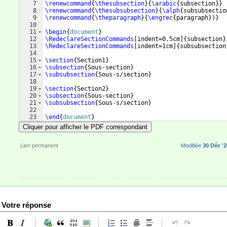
7
\renewcommand
{
\thesubsection
}
{
\arabic
{
subsection
}}
8
\renewcommand
{
\thesubsubsection
}
{
\alph
{
subsubsectio
9
\renewcommand
{
\theparagraph
}
{
\engrec
{
paragraph
})}
10
11
\begin
{
document
}
12
\RedeclareSectionCommands
[
indent=0.5cm
]
{
subsection
}
13
\RedeclareSectionCommands
[
indent=1cm
]
{
subsubsection
14
15
\section
{
Section1
}
16
\subsection
{
Sous-section
}
17
\subsubsection
{
Sous-s/section
}
18
19
\section
{
Section2
}
20
\subsection
{
Sous-section
}
21
\subsubsection
{
Sous-s/section
}
22
23
\end
{
document
}
Cliquer pour afficher le PDF correspondant
Lien permanent
Modifiée
30 Déc '2
Votre réponse