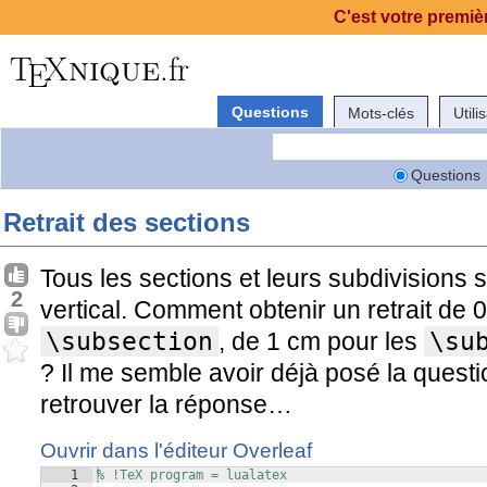
C'est votre premièr
Questions
Mots-clés
Utili
Questions
Retrait des sections
Tous les sections et leurs subdivisions 
2
vertical. Comment obtenir un retrait de 
\subsection
, de 1 cm pour les
\su
? Il me semble avoir déjà posé la quest
retrouver la réponse…
Ouvrir dans l'éditeur Overleaf
1
% !TeX program = lualatex