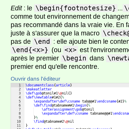
Edit
: le
\begin{footnotesize}
...
\
comme tout environnement de changement
pas recommandé dans la vraie vie. En fa
juste à s'assurer que la macro
\check
pas de
\end
: elle ajoute bien le cont
\end{<x>}
(ou
<x>
est l'environneme
après le premier
\begin
dans
\newt
premier end qu'elle rencontre.
Ouvrir dans l'éditeur
1
\documentclass
{
article
}
2
\makeatletter
3
\def\gob
@tonil#1
\@
nil
{
}
4
\def\newtable
#1#2
{
%
5
\expandafter\def\csname
 tab@@#1
\endcsname
{
#2
}
%
6
\def\find
@tabname##1
\begin
{
%
7
\afterassignment\gob
@tonil
8
\expandafter\def\csname
 tabname@@#1
\endcsna
9
}
%
10
\find
@tabname#2
\@
nil
11
}