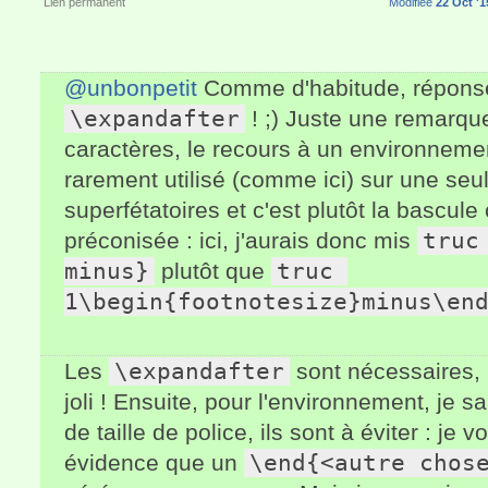
Lien permanent
Modifiée
22 Oct '1
@unbonpetit
Comme d'habitude, réponse 
\expandafter
! ;) Juste une remarque
caractères, le recours à un environnemen
rarement utilisé (comme ici) sur une seu
superfétatoires et c'est plutôt la bascul
préconisée : ici, j'aurais donc mis
truc
minus}
plutôt que
truc 
1\begin{footnotesize}minus\en
Les
\expandafter
sont nécessaires, i
joli ! Ensuite, pour l'environnement, je 
de taille de police, ils sont à éviter : je
évidence que un
\end{<autre chos