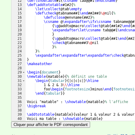
12
\def\showtable
#1
{
\csname
 tab@@#1
\endcsname
}
13
\def\addtototable
#1#2
{
%
14
\let\collect
@tab
\empty
15
\def\check
@tabname##1
\end
##2##3
\@
nil
{
%
16
\def\close
@envname
{
##2
}
%
17
\csname
 @
\expandafter\ifx\csname
 tabname@@#
18
{
\g
@addto@macro
\collect
@tab
{
##1#2
\end
{
#
19
\expandafter\let\csname
 tab@@#1
\endcsna
20
}
21
{
\g
@addto@macro
\collect
@tab
{
##1
\end
{
##2
22
\check
@tabname##3
\@
nil
23
}
%
24
}
%
25
\expandafter\expandafter\expandafter\check
@tabn
26
}
27
\makeatother
28
29
\begin
{
document
}
30
\newtable
{
matable
}
{
% définit une table
31
\begin
{
tabular
}
{
|c|c|c|
}
\hline
32
    1 & 2 & 3
\\
\hline
33
    foo
\begin
{
footnotesize
}
minus
\end
{
footnotesi
34
\end
{
tabular
}
}
35
36
Voici "matable" : 
\showtable
{
matable
}
% l'affiche
37
\bigbreak
38
39
\addtototable
{
matable
}
{
valeur 1 & valeur 2 & valeur
40
Voici ma table : 
\showtable
{
matable
}
41
Cliquer pour afficher le PDF correspondant