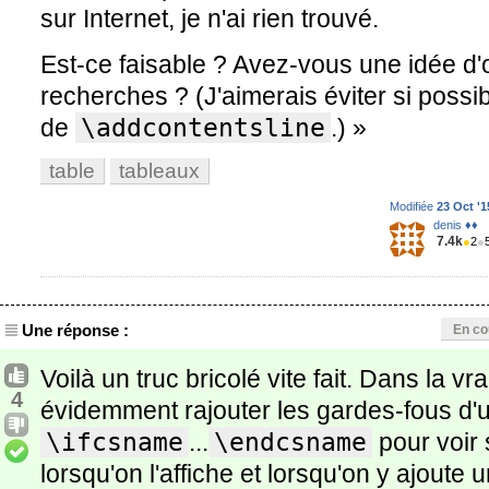
sur Internet, je n'ai rien trouvé.
Est-ce faisable ? Avez-vous une idée 
recherches ? (J'aimerais éviter si possi
de
\addcontentsline
.) »
table
tableaux
Modifiée
23 Oct '1
denis ♦♦
7.4k
●
2
●
Une réponse :
En co
Voilà un truc bricolé vite fait. Dans la vrai
4
évidemment rajouter les gardes-fous d'
\ifcsname
...
\endcsname
pour voir s
lorsqu'on l'affiche et lorsqu'on y ajoute u