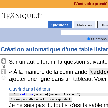
C'est votre premièr
Questions
Mots-clés
Utili
Questions
Création automatique d'une table lista
Sur un autre forum, la question suivante
3
« À la manière de la commande
\addc
ajouter une ligne dans un tableau. Voici 
Ouvrir dans l'éditeur
1
\addline
{
matable
}
{
valeur1 & valeur2
}
Cliquer pour afficher le PDF correspondant
Je ne sais pas du tout si c'est faisable