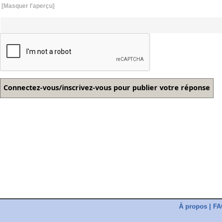
[Masquer l'aperçu]
À propos
|
FA