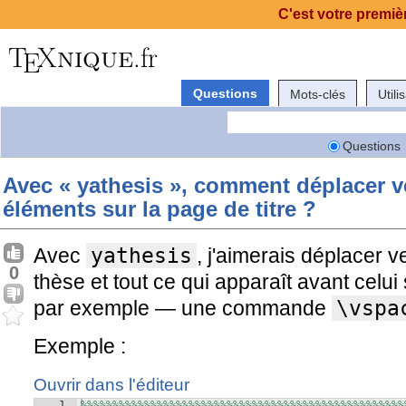
C'est votre premièr
Questions
Mots-clés
Utili
Questions
Avec « yathesis », comment déplacer v
éléments sur la page de titre ?
Avec
yathesis
, j'aimerais déplacer ve
0
thèse et tout ce qui apparaît avant celui
par exemple — une commande
\vspa
Exemple :
Ouvrir dans l'éditeur
1
%%%%%%%%%%%%%%%%%%%%%%%%%%%%%%%%%%%%%%%%%%%%%%%%%%%