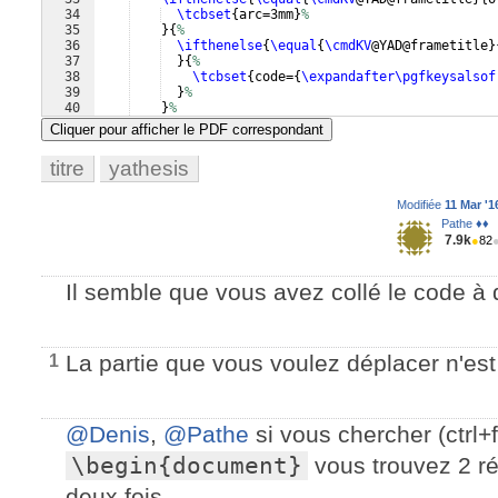
34
\tcbset
{
arc=3mm
}
%
35
}
{
%
36
\ifthenelse
{
\equal
{
\cmdKV
@YAD@frametitle
}
37
}
{
%
38
\tcbset
{
code=
{
\expandafter\pgfkeysalsof
39
}
%
40
}
%
41
}
%
Cliquer pour afficher le PDF correspondant
titre
yathesis
Modifiée
11 Mar '1
Pathe ♦♦
7.9k
●
82
Il semble que vous avez collé le code à 
La partie que vous voulez déplacer n'est 
1
@Denis
,
@Pathe
si vous chercher (ctrl+
\begin{document}
vous trouvez 2 ré
deux fois.