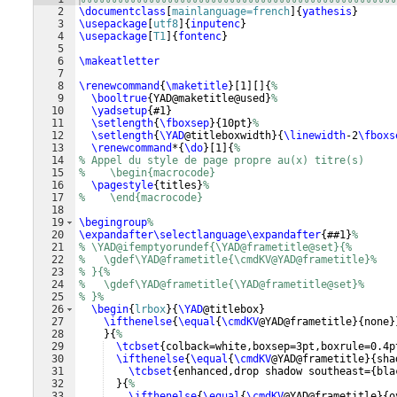
2
\documentclass
[
mainlanguage=french
]
{
yathesis
}
3
\usepackage
[
utf8
]
{
inputenc
}
4
\usepackage
[
T1
]
{
fontenc
}
5
6
\makeatletter
7
8
\renewcommand
{
\maketitle
}
[
1
]
[
]
{
%
9
\booltrue
{
YAD@maketitle@used
}
%
10
\yadsetup
{
#1
}
11
\setlength
{
\fboxsep
}
{
10pt
}
%
12
\setlength
{
\YAD
@titleboxwidth
}
{
\linewidth
-2
\fboxs
13
\renewcommand
*
{
\do
}
[
1
]
{
%
14
% Appel du style de page propre au(x) titre(s)
15
%    \begin{macrocode}
16
\pagestyle
{
titles
}
%
17
%    \end{macrocode}
18
19
\begingroup
%
20
\expandafter\selectlanguage\expandafter
{
##1
}
%
21
% \YAD@ifemptyorundef{\YAD@frametitle@set}{%
22
%   \gdef\YAD@frametitle{\cmdKV@YAD@frametitle}%
23
% }{%
24
%   \gdef\YAD@frametitle{\YAD@frametitle@set}%
25
% }%
26
\begin
{
lrbox
}
{
\YAD
@titlebox
}
27
\ifthenelse
{
\equal
{
\cmdKV
@YAD@frametitle
}
{
none
}
28
}
{
%
29
\tcbset
{
colback=white,boxsep=3pt,boxrule=0.4p
30
\ifthenelse
{
\equal
{
\cmdKV
@YAD@frametitle
}
{
sha
31
\tcbset
{
enhanced,drop shadow southeast=
{
bla
32
}
{
%
33
\ifthenelse
{
\equal
{
\cmdKV
@YAD@frametitle
}
{
o