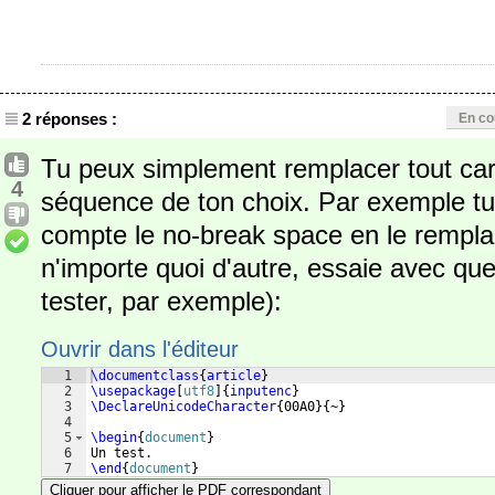
2 réponses :
En co
Tu peux simplement remplacer tout car
4
séquence de ton choix. Par exemple tu
compte le no-break space en le remplaç
n'importe quoi d'autre, essaie avec qu
tester, par exemple):
Ouvrir dans l'éditeur
1
\documentclass
{
article
}
2
\usepackage
[
utf8
]
{
inputenc
}
3
\DeclareUnicodeCharacter
{
00A0
}
{
~
}
4
5
\begin
{
document
}
6
Un test.
7
\end
{
document
}
Cliquer pour afficher le PDF correspondant