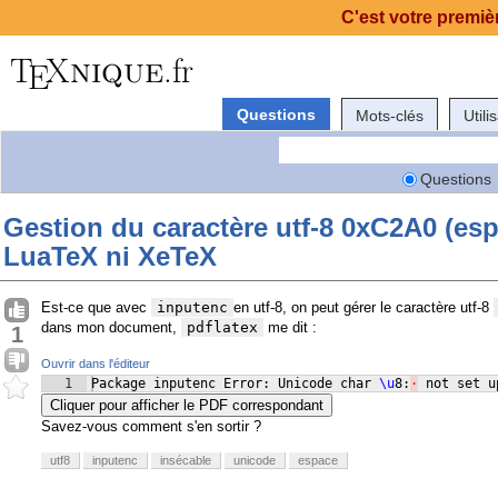
C'est votre premièr
Questions
Mots-clés
Utili
Questions
Gestion du caractère utf-8 0xC2A0 (es
LuaTeX ni XeTeX
Est-ce que avec
inputenc
en utf-8, on peut gérer le caractère utf-8
dans mon document,
pdflatex
me dit :
1
Ouvrir dans l'éditeur
1
Package inputenc Error: Unicode char 
\u
8:
·
 not set u
Cliquer pour afficher le PDF correspondant
Savez-vous comment s'en sortir ?
utf8
inputenc
insécable
unicode
espace