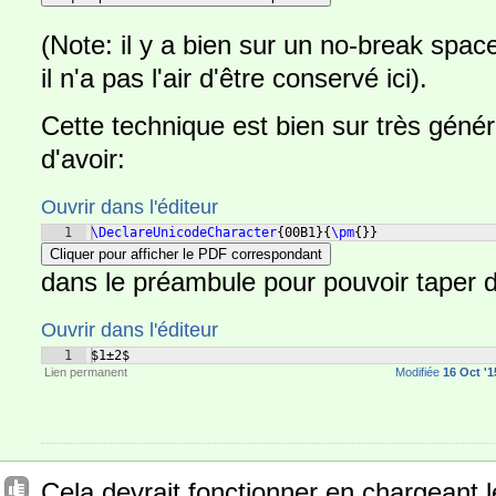
(Note: il y a bien sur un no-break spac
il n'a pas l'air d'être conservé ici).
Cette technique est bien sur très généra
d'avoir:
Ouvrir dans l'éditeur
1
\DeclareUnicodeCharacter
{
00B1
}
{
\pm
{
}}
Cliquer pour afficher le PDF correspondant
dans le préambule pour pouvoir taper 
Ouvrir dans l'éditeur
1
$1±2$
Lien permanent
Modifiée
16 Oct '1
Cela devrait fonctionner en chargeant