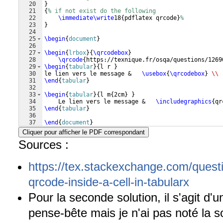
20
}
21
{
% if not exist do the following
22
\immediate\write
18
{
pdflatex qrcode
}
%
23
}
24
25
\begin
{
document
}
26
27
\begin
{
lrbox
}
{
\qrcodebox
}
28
\qrcode
{
https://texnique.fr/osqa/questions/1269
29
\begin
{
tabular
}
{
l r 
}
30
le lien vers le message &   
\usebox
{
\qrcodebox
}
\\
31
\end
{
tabular
}
32
33
\begin
{
tabular
}
{
l m
{
2cm
}
}
34
    Le lien vers le message &   
\includegraphics
{
qr
35
\end
{
tabular
}
36
37
\end
{
document
}
Cliquer pour afficher le PDF correspondant
Sources :
https://tex.stackexchange.com/quest
qrcode-inside-a-cell-in-tabularx
Pour la seconde solution, il s'agit 
pense-bête mais je n'ai pas noté la s