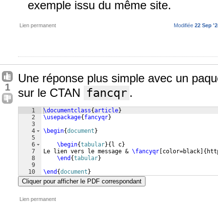
exemple issu du même site.
Lien permanent
Modifiée
22 Sep '2
Une réponse plus simple avec un paquet
1
sur le CTAN
fancqr
.
1
\documentclass
{
article
}
2
\usepackage
{
fancyqr
}
3
4
\begin
{
document
}
5
6
\begin
{
tabular
}
{
l c
}
7
Le lien vers le message & 
\fancyqr
[
color=black
]
{
htt
8
\end
{
tabular
}
9
10
\end
{
document
}
Cliquer pour afficher le PDF correspondant
Lien permanent