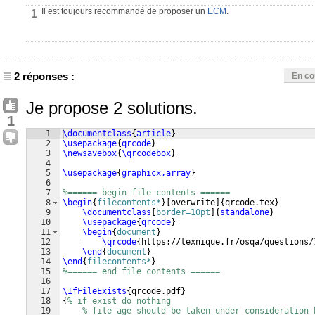
Il est toujours recommandé de proposer un
ECM
.
1
2 réponses :
En co
Je propose 2 solutions.
1
1
\documentclass
{
article
}
2
\usepackage
{
qrcode
}
3
\newsavebox
{
\qrcodebox
}
4
5
\usepackage
{
graphicx,array
}
6
7
%====== begin file contents ======
8
\begin
{
filecontents*
}
[
overwrite
]
{
qrcode.tex
}
9
\documentclass
[
border=10pt
]
{
standalone
}
10
\usepackage
{
qrcode
}
11
\begin
{
document
}
12
\qrcode
{
https://texnique.fr/osqa/questions/
13
\end
{
document
}
14
\end
{
filecontents*
}
15
%====== end file contents ======
16
17
\IfFileExists
{
qrcode.pdf
}
18
{
% if exist do nothing
19
% file age should be taken under consideration 