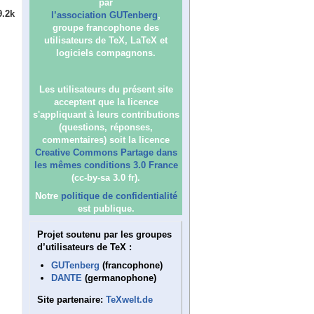
par
9.2k
l’association GUTenberg
,
groupe francophone des
utilisateurs de TeX, LaTeX et
logiciels compagnons.
Les utilisateurs du présent site
acceptent que la licence
s'appliquant à leurs contributions
(questions, réponses,
commentaires) soit la licence
Creative Commons Partage dans
les mêmes conditions 3.0 France
(cc-by-sa 3.0 fr).
Notre
politique de confidentialité
est publique.
Projet soutenu par les groupes
d’utilisateurs de TeX :
GUTenberg
(francophone)
DANTE
(germanophone)
Site partenaire:
TeXwelt.de