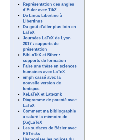
Représentation des angles
d’Euler avec TikZ
De Linux Libertine à
Libertinus
Du goût d’aller plus loin en
LaTeX
Journées LaTeX de Lyon
2017 : supports de
présentation
BibLaTeX et Biber :
supports de formation
Faire une thèse en sciences
humaines avec LaTeX
emph cassé avec la
nouvelle version de
fontspec
XeLaTeX et Latexmk
Diagramme de parenté avec
LaTeX
Comment ma bibliographie
a saturé la mémoire de
(Xe)LaTeX
Les surfaces de Bézier avec
PSTricks
Harmoniser les polices du