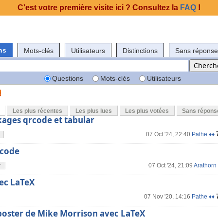
C'est votre première visite ici ? Consultez la
FAQ
!
ns
Mots-clés
Utilisateurs
Distinctions
Sans réponse
Questions
Mots-clés
Utilisateurs
Les plus récentes
Les plus lues
Les plus votées
Sans répons
kages qrcode et tabular
07 Oct '24, 22:40
Pathe ♦♦
rcode
07 Oct '24, 21:09
Arathorn
r
ec LaTeX
07 Nov '20, 14:16
Pathe ♦♦
 poster de Mike Morrison avec LaTeX