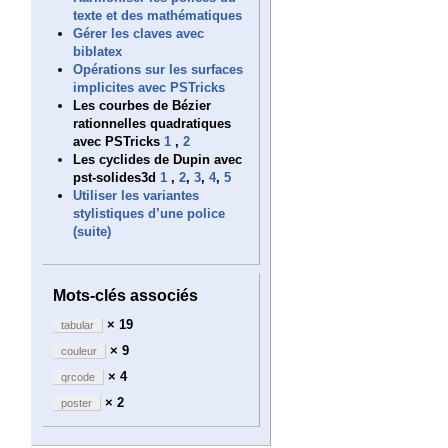
texte et des mathématiques
Gérer les claves avec
biblatex
Opérations sur les surfaces
implicites avec PSTricks
Les courbes de Bézier
rationnelles quadratiques
avec PSTricks
1
,
2
Les cyclides de Dupin avec
pst-solides3d
1
,
2
,
3
,
4
,
5
Utiliser les variantes
stylistiques d’une police
(suite)
Mots-clés associés
× 19
tabular
× 9
couleur
× 4
qrcode
× 2
poster