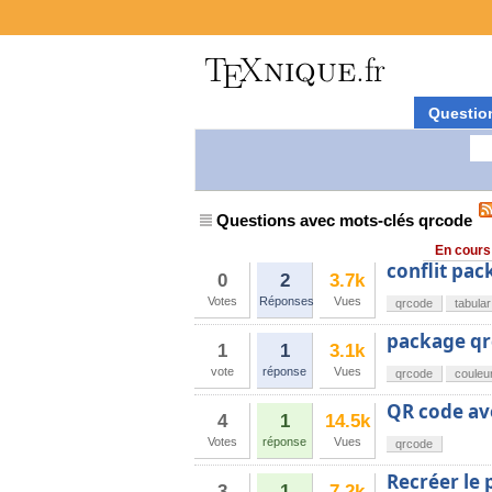
Questio
Questions avec mots-clés qrcode
En cours
conflit pac
0
2
3.7k
Votes
Réponses
Vues
qrcode
tabular
package q
1
1
3.1k
vote
réponse
Vues
qrcode
couleu
QR code av
4
1
14.5k
Votes
réponse
Vues
qrcode
Recréer le
3
1
7.2k