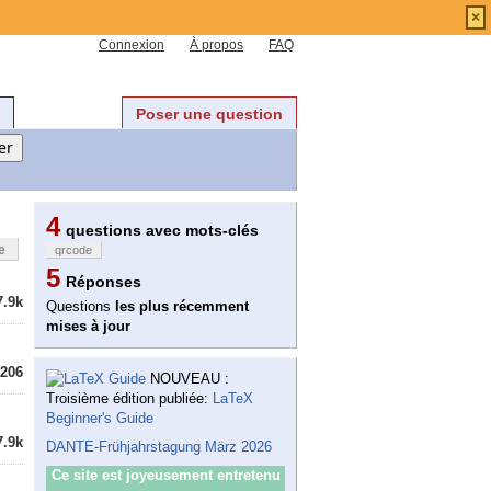
×
Connexion
À propos
FAQ
Poser une question
4
questions avec mots-clés
e
qrcode
5
Réponses
7.9k
Questions
les plus récemment
mises à jour
206
NOUVEAU :
Troisième édition publiée:
LaTeX
Beginner's Guide
7.9k
DANTE-Frühjahrstagung März 2026
Ce site est joyeusement entretenu