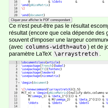
16
    0           & 
\Cdots
        &               &  
17
\end
{
pNiceMatrix
}
18
\]
19
20
\end
{
document
}
Cliquer pour afficher le PDF correspondant
Ce n'est peut-être pas le résultat escom
résultat (encore que cela dépende des go
souvent d'imposer une largeur commune
(avec
columns-width=auto
) et de 
paramètre LaTeX
\arraystretch
.
1
\documentclass
{
article
}
2
\usepackage
[
french
]
{
babel
}
3
\usepackage
[
T1
]
{
fontenc
}
4
\usepackage
{
lmodern
}
5
\usepackage
{
nicematrix
}
6
7
\begin
{
document
}
8
9
\[
\renewcommand
{
\arraystretch
}
{
1.5
}
10
M
(
T_n
)
 = 
\begin
{
pNiceMatrix
}
[
nullify-dots,columns-w
11
    M
(
\omega
_1
)
 & 
\beta
_1^
{(
1
)}
 & *             &  
12
    0           & M
(
\omega
_2
)
   & 
\beta
_2^
{(
2
)}
 & 
\
13
\Vdots
      & 
\Ddots
        & 
\Ddots
        & 
\
14
    &               &               &  