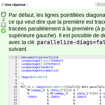
Une réponse :
En co
Par défaut, les lignes pointillées diagona
2
ce qui veut dire que la première est tra
tracées parallèlement à la première (à pa
supérieure gauche). Il est possible de
avec la clé
parallelize-diags=fa
suivant.
1
\documentclass
{
article
}
2
\usepackage
[
french
]
{
babel
}
3
\usepackage
[
T1
]
{
fontenc
}
4
\usepackage
{
lmodern
}
5
\usepackage
{
nicematrix
}
6
7
\begin
{
document
}
8
9
\[
10
M
(
T_n
)
 = 
\begin
{
pNiceMatrix
}
[
nullify-dots,paralleli
11
    M
(
\omega
_1
)
 & 
\beta
_1^
{(
1
)}
 & *             &  
12
    0           & M
(
\omega
_2
)
   & 
\beta
_2^
{(
2
)}
 & 
\
13
\Vdots
      & 
\Ddots
        & 
\Ddots
        & 
\
14
    &               &               &  
15
    &               &               &  