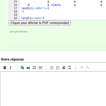
15
    &               &               &  
16
    0           & 
\Cdots
        &               &  
17
\end
{
pNiceMatrix
}
18
\]
19
20
\end
{
document
}
Cliquer pour afficher le PDF correspondant
Lien permanent
Votre réponse