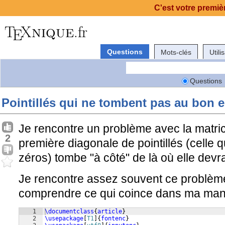
C'est votre premièr
Questions
Mots-clés
Utili
Questions
Pointillés qui ne tombent pas au bon 
Je rencontre un problème avec la matric
2
première diagonale de pointillés (celle q
zéros) tombe "à côté" de là où elle devr
Je rencontre assez souvent ce problème,
comprendre ce qui coince dans ma maniè
1
\documentclass
{
article
}
2
\usepackage
[
T1
]
{
fontenc
}