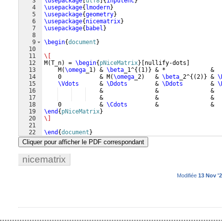
3
\usepackage
[
utf8
]
{
inputenc
}
4
\usepackage
{
lmodern
}
5
\usepackage
{
geometry
}
6
\usepackage
{
nicematrix
}
7
\usepackage
{
babel
}
8
9
\begin
{
document
}
10
11
\[
12
M
(
T_n
)
 = 
\begin
{
pNiceMatrix
}
[
nullify-dots
]
13
    M
(
\omega
_1
)
 & 
\beta
_1^
{(
1
)}
 & *             &  
14
    0           & M
(
\omega
_2
)
   & 
\beta
_2^
{(
2
)}
 & 
\
15
\Vdots
      & 
\Ddots
        & 
\Ddots
        & 
\
16
    &               &               &  
17
    &               &               &  
18
    0           & 
\Cdots
        &               &  
19
\end
{
pNiceMatrix
}
20
\]
21
22
\end
{
document
}
Cliquer pour afficher le PDF correspondant
nicematrix
Modifiée
13 Nov '2