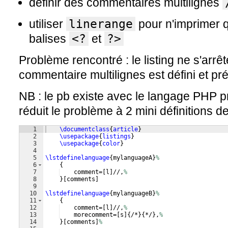
définir des commentaires multilignes
utiliser
linerange
pour n'imprimer qu
balises
<?
et
?>
Problème rencontré : le listing ne s'arrêt
commentaire multilignes est défini et pr
NB : le pb existe avec le langage PHP pré
réduit le problème à 2 mini définitions d
1
\documentclass
{
article
}
2
\usepackage
{
listings
}
3
\usepackage
{
color
}
4
5
\lstdefinelanguage
{
mylanguageA
}
%
6
{
7
    comment=
[
l
]
//,
%
8
}
[
comments
]
9
10
\lstdefinelanguage
{
mylanguageB
}
%
11
{
12
    comment=
[
l
]
//,
%
13
    morecomment=
[
s
]
{
/*
}
{
*/
}
,
%
14
}
[
comments
]
%