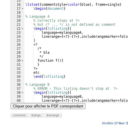
15
16
\lstset
{
commentstyle=
\color
{
blue
}
, frame=single
}
17
\begin
{
document
}
18
19
% Language A
20
% Correctly stops at ?>
21
% but /* ... */ is not defined as comment
22
\begin
{
lstlisting
}
[
23
    language=mylanguageA,
24
    linerange={<?}-{?>},includerangemarker=fals
25
    ]
26
    <?
27
  /* 
28
   * bla
29
   */
30
  function f(){ 
31
  }
32
    ?>
33
    etc
34
\end
{
lstlisting
}
35
36
% Language B
37
% ERROR : This listing doesn't stop at  ?>
38
\begin
{
lstlisting
}
[
39
    language=mylanguageB,
40
    linerange={<?}-{?>},includerangemarker=fals
41
    ]
Cliquer pour afficher le PDF correspondant
comment
listings
linerange
Modifiée
17 Nov '2