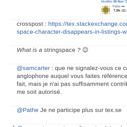
Modifiée
05 Nov '1
Pathe ♦♦
7.9k
●
82
crosspost :
https://tex.stackexchange.co
space-character-disappears-in-listings-w
What is a
stringspace
?
😉
@samcarter
: que ne signalez-vous ce
c
anglophone auquel vous faites référence 
fait, mais je n'ai pas suffisamment contr
me soit autorisé.
@Pathe
Je ne participe plus sur tex.se