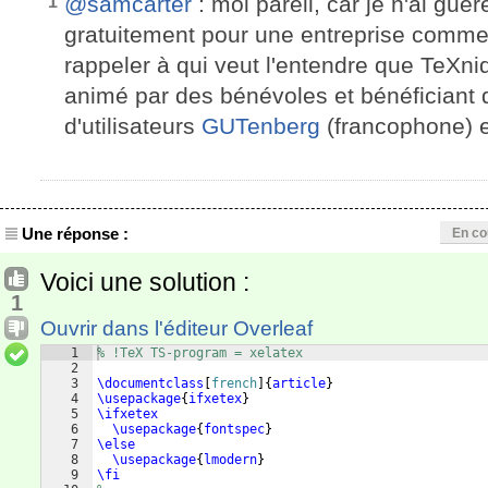
@samcarter
: moi pareil, car je n'ai guèr
1
gratuitement pour une entreprise commerc
rappeler à qui veut l'entendre que TeXniq
animé par des bénévoles et bénéficiant
d'utilisateurs
GUTenberg
(francophone) 
Une réponse :
En co
Voici une solution :
1
Ouvrir dans l'éditeur Overleaf
1
% !TeX TS-program = xelatex
2
3
\documentclass
[
french
]
{
article
}
4
\usepackage
{
ifxetex
}
5
\ifxetex
6
\usepackage
{
fontspec
}
7
\else
8
\usepackage
{
lmodern
}
9
\fi