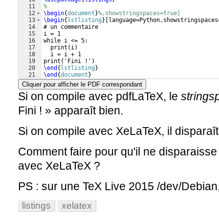
11
%
12
\begin
{
document
}
%,showstringspaces=true]
13
\begin
{
lstlisting
}
[language=Python,showstringspaces
14
# un commentaire
15
i = 1
16
while i <= 5:
17
  print(i)
18
  i = i + 1
19
print('Fini !')
20
\end
{
lstlisting
}
21
\end
{
document
}
Cliquer pour afficher le PDF correspondant
Si on compile avec pdfLaTeX, le
strings
Fini ! » apparaît bien.
Si on compile avec XeLaTeX, il disparaît.
Comment faire pour qu'il ne disparaisse 
avec XeLaTeX ?
PS : sur une TeX Live 2015 /dev/Debian, i
listings
xelatex