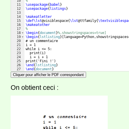
10
%
11
\usepackage
{
babel
}
12
\usepackage
{
listings
}
13
14
\makeatletter
15
\def\lst
@visiblespace
{
\lst
@ttfamily
{
\textvisiblespa
16
\makeatother
17
%
18
\begin
{
document
}
%,showstringspaces=true]
19
\begin
{
lstlisting
}
[language=Python,showstringspaces
20
# un commentaire
21
i = 1
22
while i <= 5:
23
  print(i)
24
  i = i + 1
25
print('Fini !')
26
\end
{
lstlisting
}
27
\end
{
document
}
Cliquer pour afficher le PDF correspondant
On obtient ceci :