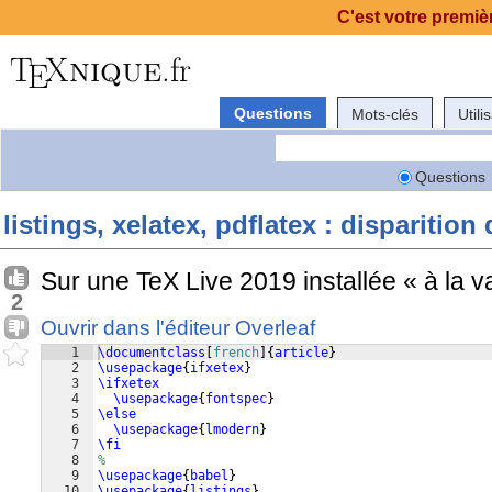
C'est votre premièr
Questions
Mots-clés
Utili
Questions
listings, xelatex, pdflatex : disparition
Sur une TeX Live 2019 installée « à la va
2
Ouvrir dans l'éditeur Overleaf
1
\documentclass
[
french
]
{
article
}
2
\usepackage
{
ifxetex
}
3
\ifxetex
4
\usepackage
{
fontspec
}
5
\else
6
\usepackage
{
lmodern
}
7
\fi
8
%
9
\usepackage
{
babel
}
10
\usepackage
{
listings
}