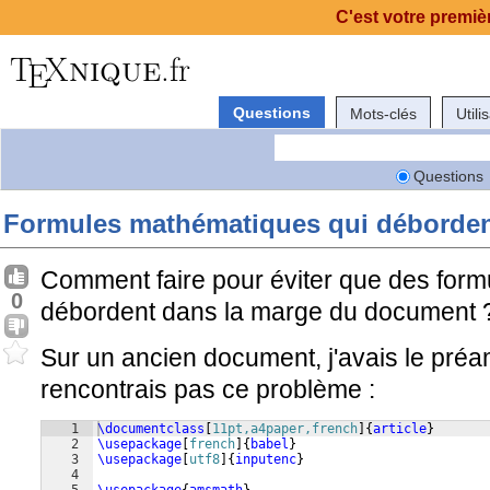
C'est votre premièr
Questions
Mots-clés
Utili
Questions
Formules mathématiques qui déborden
Comment faire pour éviter que des for
0
débordent dans la marge du document 
Sur un ancien document, j'avais le préam
rencontrais pas ce problème :
1
\documentclass
[
11pt,a4paper,french
]
{
article
}
2
\usepackage
[
french
]
{
babel
}
3
\usepackage
[
utf8
]
{
inputenc
}
4