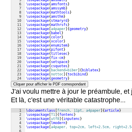
5
\usepackage
{
amsmath
}
6
\usepackage
{
amsfonts
}
7
\usepackage
{
amssymb
}
8
\usepackage
{
mathtools
}
9
\usepackage
{
amsthm
}
10
\usepackage
{
stmaryrd
}
11
\usepackage
{
mathrsfs
}
12
\usepackage
[
a4paper
]
{
geometry
}
13
\usepackage
{
babel
}
14
\usepackage
{
color
}
15
\usepackage
{
xcolor
}
16
\usepackage
{
enumitem
}
17
\usepackage
{
pifont
}
18
\usepackage
{
titlesec
}
19
\usepackage
{
fix-cm
}
20
\usepackage
{
setspace
}
21
\usepackage
{
csquotes
}
22
\usepackage
[
backend=biber
]
{
biblatex
}
23
\usepackage
[
nottoc
]
{
tocbibind
}
24
\usepackage
{
geometry
}
Cliquer pour afficher le PDF correspondant
J'ai voulu mettre à jour le préambule, et j
Et là, c'est une véritable catastrophe...
1
\documentclass
[
french, 11pt, a4paper
]
{
article
}
2
\usepackage
[
T1
]
{
fontenc
}
3
\usepackage
[
utf8
]
{
inputenc
}
4
\usepackage
{
lmodern
}
5
\usepackage
[
a4paper, top=2cm, left=2.5cm, right=2.5
6