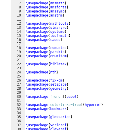
7
\usepackage
{
amsmath
}
8
\usepackage
{
amsfonts
}
9
\usepackage
{
amssymb
}
10
\usepackage
{
amsthm
}
11
12
\usepackage
{
mathtools
}
13
\usepackage
{
stmaryrd
}
14
\usepackage
{
systeme
}
15
\usepackage
{
tdsfrmath
}
16
\usepackage
{
cases
}
17
18
\usepackage
{
csquotes
}
19
\usepackage
{
parskip
}
20
\usepackage
{
enumitem
}
21
22
\usepackage
{
biblatex
}
23
24
\usepackage
{
nth
}
25
26
\usepackage
{
fix-cm
}
27
\usepackage
{
setspace
}
28
\usepackage
{
geometry
}
29
30
\usepackage
[
french
]
{
babel
}
31
32
\usepackage
[
colorlinks=true
]
{
hyperref
}
33
\usepackage
{
bookmark
}
34
35
\usepackage
{
glossaries
}
36
37
\usepackage
{
varioref
}
38
\usepackage
{
cleveref
}