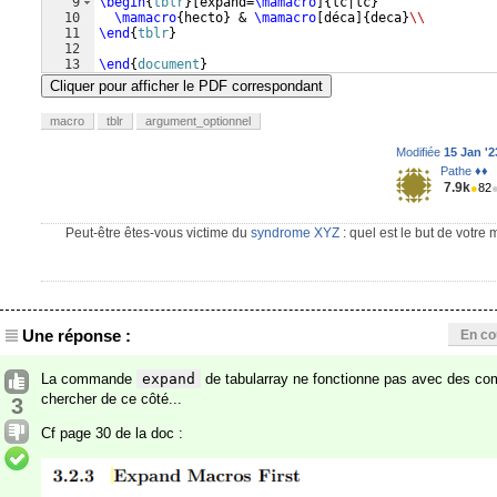
9
\begin
{
tblr
}
[
expand=
\mamacro
]
{
lc|lc
}
10
\mamacro
{
hecto
}
 & 
\mamacro
[
déca
]
{
deca
}
\\
11
\end
{
tblr
}
12
13
\end
{
document
}
Cliquer pour afficher le PDF correspondant
macro
tblr
argument_optionnel
Modifiée
15 Jan '2
Pathe ♦♦
7.9k
●
82
Peut-être êtes-vous victime du
syndrome XYZ
: quel est le but de votre
Une réponse :
En co
La commande
expand
de tabularray ne fonctionne pas avec des co
chercher de ce côté...
3
Cf page 30 de la doc :