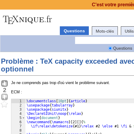
C'est votre premièr
Questions
Mots-clés
Utili
Questions
Problème : TeX capacity exceeded ave
optionnel
Je ne comprends pas trop d'où vient le problème suivant.
2
ECM :
1
\documentclass
[
10pt
]
{
article
}
2
\usepackage
{
tabularray
}
3
\usepackage
{
siunitx
}
4
\DeclareSIUnit\noop
{
\relax
}
5
\begin
{
document
}
6
\newcommand
{
\mamacro
}
[
2
]
[
]
{
%
7
\if\relax\detokenize
{
#1
}
\relax
 #2 
\else
 #1 
\fi
 & 
8