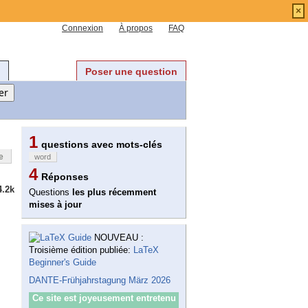
×
Connexion
À propos
FAQ
Poser une question
1
questions avec mots-clés
e
word
4
Réponses
4.2k
Questions
les plus récemment
mises à jour
NOUVEAU :
Troisième édition publiée:
LaTeX
Beginner's Guide
DANTE-Frühjahrstagung März 2026
Ce site est joyeusement entretenu