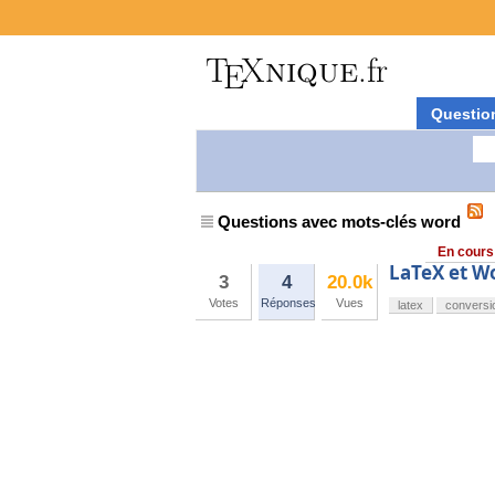
Questio
Questions avec mots-clés word
En cours
LaTeX et W
3
4
20.0k
Votes
Réponses
Vues
latex
conversi