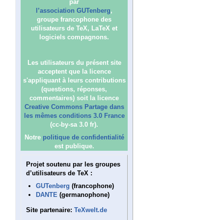
par
l’association GUTenberg
,
groupe francophone des
utilisateurs de TeX, LaTeX et
logiciels compagnons.
Les utilisateurs du présent site
acceptent que la licence
s'appliquant à leurs contributions
(questions, réponses,
commentaires) soit la licence
Creative Commons Partage dans
les mêmes conditions 3.0 France
(cc-by-sa 3.0 fr).
Notre
politique de confidentialité
est publique.
Projet soutenu par les groupes
d’utilisateurs de TeX :
GUTenberg
(francophone)
DANTE
(germanophone)
Site partenaire:
TeXwelt.de