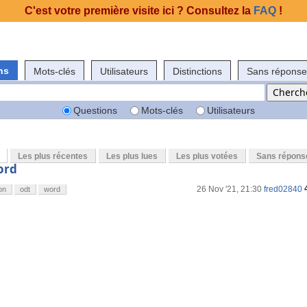
C'est votre première visite ici ? Consultez la
FAQ
!
ns
Mots-clés
Utilisateurs
Distinctions
Sans réponse
Questions
Mots-clés
Utilisateurs
Les plus récentes
Les plus lues
Les plus votées
Sans répons
ord
26 Nov '21, 21:30
fred02840
on
odt
word