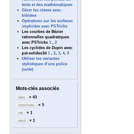
texte et des mathématiques
Gérer les claves avec
biblatex
Opérations sur les surfaces
implicites avec PSTricks
Les courbes de Bézier
rationnelles quadratiques
avec PSTricks
1
,
2
Les cyclides de Dupin avec
pst-solides3d
1
,
2
,
3
,
4
,
5
Utiliser les variantes
stylistiques d’une police
(suite)
Mots-clés associés
× 43
latex
× 5
conversion
× 1
odt
× 1
word