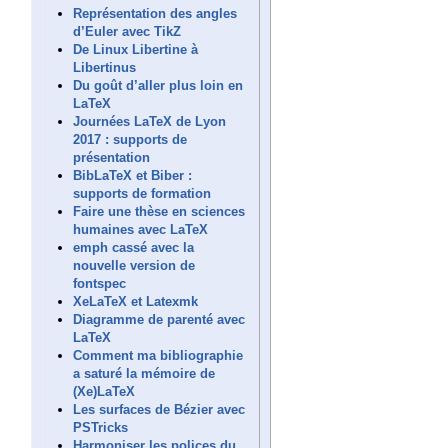
Représentation des angles
d’Euler avec TikZ
De Linux Libertine à
Libertinus
Du goût d’aller plus loin en
LaTeX
Journées LaTeX de Lyon
2017 : supports de
présentation
BibLaTeX et Biber :
supports de formation
Faire une thèse en sciences
humaines avec LaTeX
emph cassé avec la
nouvelle version de
fontspec
XeLaTeX et Latexmk
Diagramme de parenté avec
LaTeX
Comment ma bibliographie
a saturé la mémoire de
(Xe)LaTeX
Les surfaces de Bézier avec
PSTricks
Harmoniser les polices du