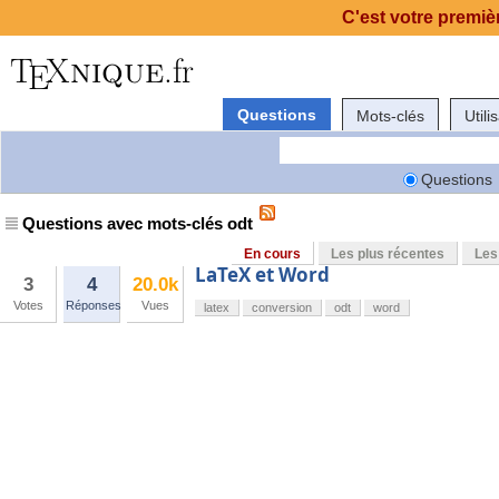
C'est votre premièr
Questions
Mots-clés
Utili
Questions
Questions avec mots-clés odt
En cours
Les plus récentes
Les
LaTeX et Word
3
4
20.0k
Votes
Réponses
Vues
latex
conversion
odt
word