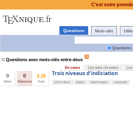
C'est votre premièr
Questions
Mots-clés
Utili
Questions
Questions avec mots-clés entre-deux
En cours
Les plus récentes
Les
Trois niveaux d'indiciation
0
0
3.2k
Votes
Réponses
Vues
entre-deux
indice
stackengine
exposant