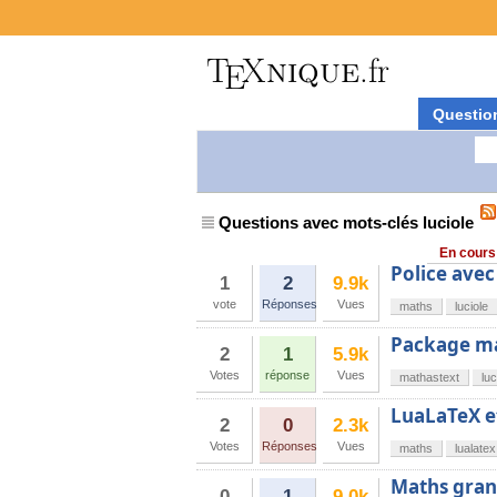
Questio
Questions avec mots-clés luciole
En cours
Police ave
1
2
9.9k
vote
Réponses
Vues
maths
luciole
Package ma
2
1
5.9k
Votes
réponse
Vues
mathastext
luc
LuaLaTeX et
2
0
2.3k
Votes
Réponses
Vues
maths
lualatex
Maths grand
0
1
9.0k