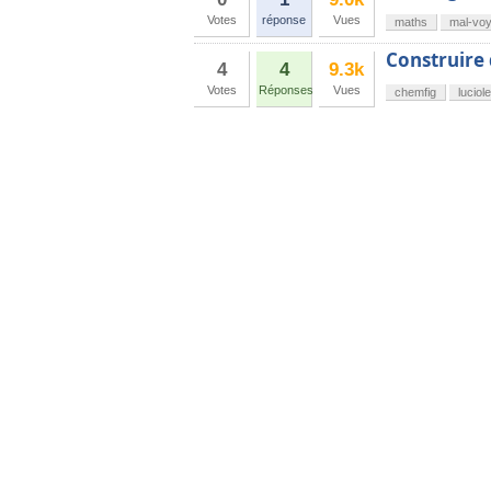
Votes
réponse
Vues
maths
mal-vo
Construire 
4
4
9.3k
Votes
Réponses
Vues
chemfig
luciole