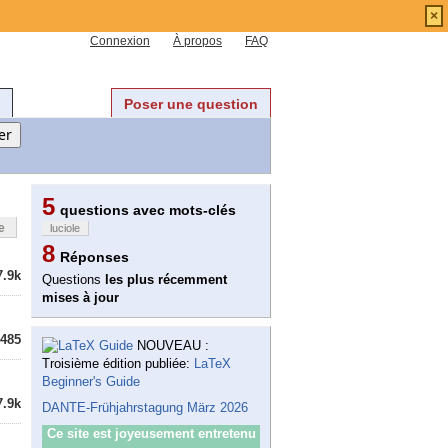
×
Connexion
À propos
FAQ
Poser une question
5
questions avec mots-clés
e
luciole
8
Réponses
7.9k
Questions
les plus récemment
mises à jour
485
NOUVEAU :
Troisième édition publiée:
LaTeX
Beginner's Guide
7.9k
DANTE-Frühjahrstagung März 2026
Ce site est joyeusement entretenu