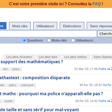
C'est votre première visite ici ? Consultez la
FAQ
!
ns
Mots-clés
Utilisateurs
Distinctions
Sans réponse
Questions
Mots-clés
Utilisateurs
Les plus récentes
Les plus lues
Les plus votées
Sans répons
c support des mathématiques ?
01 Mai '20, 17:06
Pathe ♦♦
font
police
thastext : composition disparate
30 Avr '20, 18:52
GuiTsi
iole
police
malvoyant
 maths : pourquoi ma police n'apparaît-elle pas ?
30 Avr '20, 14:42
Pathe ♦♦
luciole
e taille et sans sérif pour mal-voyant