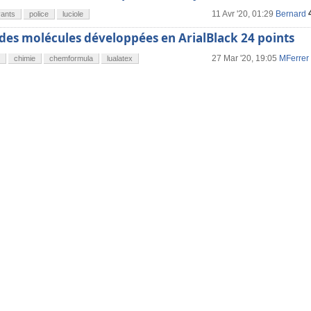
11 Avr '20, 01:29
Bernard
yants
police
luciole
des molécules développées en ArialBlack 24 points
27 Mar '20, 19:05
MFerrer
chimie
chemformula
lualatex