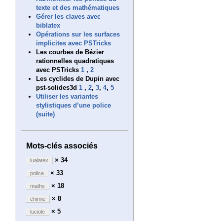
texte et des mathématiques
Gérer les claves avec
biblatex
Opérations sur les surfaces
implicites avec PSTricks
Les courbes de Bézier
rationnelles quadratiques
avec PSTricks
1
,
2
Les cyclides de Dupin avec
pst-solides3d
1
,
2
,
3
,
4
,
5
Utiliser les variantes
stylistiques d’une police
(suite)
Mots-clés associés
× 34
lualatex
× 33
police
× 18
maths
× 8
chimie
× 5
luciole