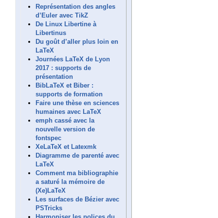
Représentation des angles
d’Euler avec TikZ
De Linux Libertine à
Libertinus
Du goût d’aller plus loin en
LaTeX
Journées LaTeX de Lyon
2017 : supports de
présentation
BibLaTeX et Biber :
supports de formation
Faire une thèse en sciences
humaines avec LaTeX
emph cassé avec la
nouvelle version de
fontspec
XeLaTeX et Latexmk
Diagramme de parenté avec
LaTeX
Comment ma bibliographie
a saturé la mémoire de
(Xe)LaTeX
Les surfaces de Bézier avec
PSTricks
Harmoniser les polices du