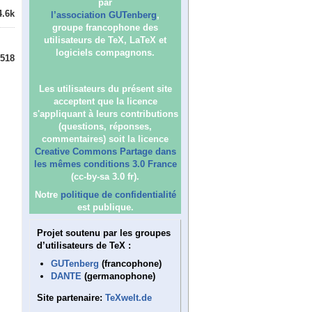
par
4.6k
l’association GUTenberg
,
groupe francophone des
utilisateurs de TeX, LaTeX et
logiciels compagnons.
518
Les utilisateurs du présent site
acceptent que la licence
s'appliquant à leurs contributions
(questions, réponses,
commentaires) soit la licence
Creative Commons Partage dans
les mêmes conditions 3.0 France
(cc-by-sa 3.0 fr).
Notre
politique de confidentialité
est publique.
Projet soutenu par les groupes
d’utilisateurs de TeX :
GUTenberg
(francophone)
DANTE
(germanophone)
Site partenaire:
TeXwelt.de