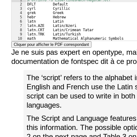
1
% otfinfo -s LibertinusMath-Regular.otf
2
DFLT        Default
3
cyrl        Cyrillic
4
grek        Greek
5
hebr        Hebrew
6
latn        Latin
7
latn.AZE    Latin/Azeri
8
latn.CRT    Latin/Crimean Tatar
9
latn.TRK    Latin/Turkish
10
math        Mathematical Alphanumeric Symbols
Cliquer pour afficher le PDF correspondant
Je ne suis pas expert en opentype, mai
documentation de fontspec dit à ce pro
The ‘script’ refers to the alphabet
English and French use the Latin sc
script can be used to write in bot
languages.
The Script and Language features
this information. The possible opti
2 on the next page and Table 3 on