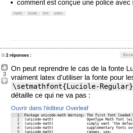
comment est conçue une police avec 
maths
luciole
font
police
2 réponses :
En co
On peut reprendre le cas de la fonte
3
vraiment latex d'utiliser la fonte pour 
\setmathfont{Luciole-Regular}
détaille ce qui ne va pas :
Ouvrir dans l'éditeur Overleaf
1
Package unicode-math Warning: The first font loaded 
2
(unicode-math)                OpenType Math font (wi
3
(unicode-math)                simply want ‘the defau
4
(unicode-math)                supplementary fonts ov
5
(unicode-math)                ranges, use: 