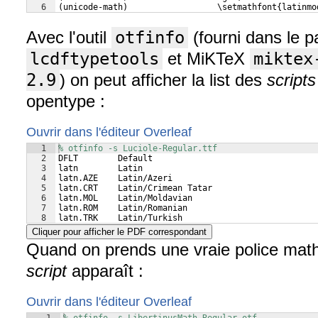
6
(unicode-math)                  \setmathfont{latinmo
Avec l'outil
otfinfo
(fourni dans le 
lcdftypetools
et MiKTeX
miktex
2.9
) on peut afficher la list des
scripts
opentype :
Ouvrir dans l'éditeur Overleaf
1
% otfinfo -s Luciole-Regular.ttf
2
DFLT        Default
3
latn        Latin
4
latn.AZE    Latin/Azeri
5
latn.CRT    Latin/Crimean Tatar
6
latn.MOL    Latin/Moldavian
7
latn.ROM    Latin/Romanian
8
latn.TRK    Latin/Turkish
Cliquer pour afficher le PDF correspondant
Quand on prends une vraie police maths
script
apparaît :
Ouvrir dans l'éditeur Overleaf