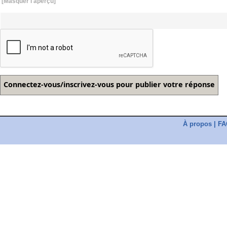
[Masquer l'aperçu]
À propos
|
FA