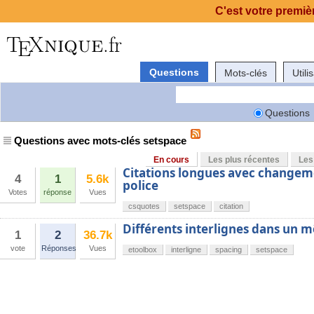
C'est votre premièr
Questions
Mots-clés
Utili
Questions
Questions avec mots-clés setspace
En cours
Les plus récentes
Les
Citations longues avec changemen
4
1
5.6k
police
Votes
réponse
Vues
csquotes
setspace
citation
Différents interlignes dans un
1
2
36.7k
vote
Réponses
Vues
etoolbox
interligne
spacing
setspace