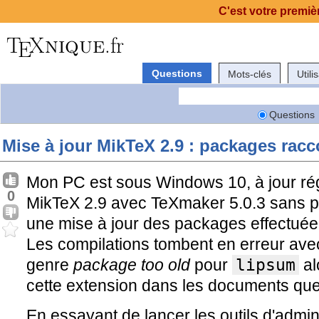
C'est votre premièr
Questions
Mots-clés
Utili
Questions
Mise à jour MikTeX 2.9 : packages rac
Mon PC est sous Windows 10, à jour régul
0
MikTeX 2.9 avec TeXmaker 5.0.3 sans p
une mise à jour des packages effectuée 
Les compilations tombent en erreur ave
genre
package too old
pour
lipsum
al
cette extension dans les documents que 
En essayant de lancer les outils d'admin