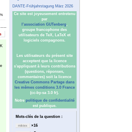
DANTE-Frühjahrstagung März 2026
Ce site est joyeusement entretenu
2%
par
l’association GUTenberg
,
groupe francophone des
s
utilisateurs de TeX, LaTeX et
logiciels compagnons.
eK
Les utilisateurs du présent site
acceptent que la licence
de
s'appliquant à leurs contributions
(questions, réponses,
commentaires) soit la licence
Creative Commons Partage dans
les mêmes conditions 3.0 France
(cc-by-sa 3.0 fr).
Notre
politique de confidentialité
est publique.
Mots-clés de la question :
×16
miktex