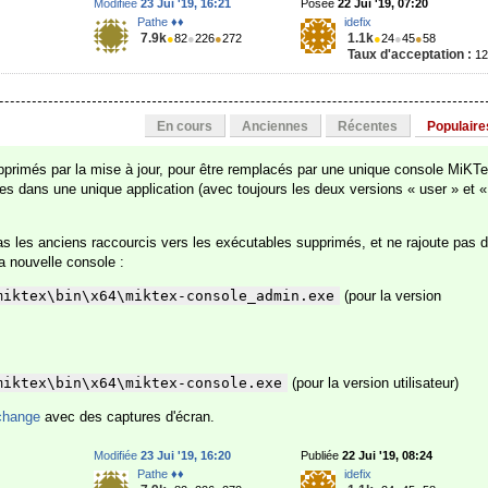
Modifiée
23 Jui '19, 16:21
Posée
22 Jui '19, 07:20
Pathe ♦♦
idefix
7.9k
1.1k
●
82
●
226
●
272
●
24
●
45
●
58
Taux d'acceptation :
1
En cours
Anciennes
Récentes
Populaire
pprimés par la mise à jour, pour être remplacés par une unique console MiKT
ires dans une unique application (avec toujours les deux versions « user » et «
s les anciens raccourcis vers les exécutables supprimés, et ne rajoute pas 
a nouvelle console :
miktex\bin\x64\miktex-console_admin.exe
(pour la version
miktex\bin\x64\miktex-console.exe
(pour la version utilisateur)
change
avec des captures d'écran.
Modifiée
23 Jui '19, 16:20
Publiée
22 Jui '19, 08:24
Pathe ♦♦
idefix