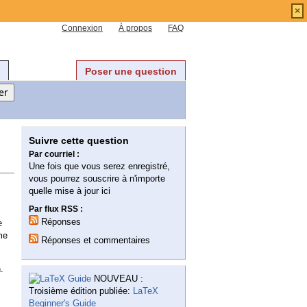
×
Connexion
À propos
FAQ
Poser une question
Suivre cette question
Par courriel :
Une fois que vous serez enregistré,
vous pourrez souscrire à n'importe
quelle mise à jour ici
Par flux RSS :
Réponses
e
me
Réponses et commentaires
.
NOUVEAU :
Troisième édition publiée:
LaTeX
Beginner's Guide