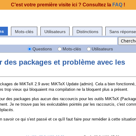
C'est votre première visite ici ? Consultez la
FAQ
!
ns
Mots-clés
Utilisateurs
Distinctions
Sans réponse
Questions
Mots-clés
Utilisateurs
ur des packages et problème avec les
 packages de MiKTeX 2.9 avec MiKTeX Update (admin). Cela a bien fonctionné,
s trop vieux qui bloquaient ma compilation ne la bloquent plus a présent.
our des packages plus aucun des raccourcis pour les outils MiKTeX (Packag
nnent. Je ne trouve pas les exécutables pointés par les raccourcis, c'est com
déplacés.
 savoir ce qui s'est passé et ce qu'il faut faire pour remédier à cette situation