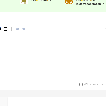
7.9k
1.1k
●
82
●
226
●
272
●
24
●
45
●
58
Taux d'acceptation :
1
Wiki communauta