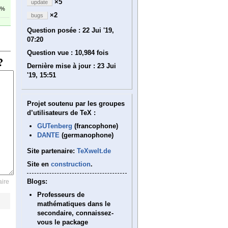
×5
update
2%
×2
bugs
Question posée :
22 Jui '19,
07:20
Question vue :
10,984 fois
Dernière mise à jour :
23 Jui
'19, 15:51
Projet soutenu par les groupes
d’utilisateurs de TeX :
GUTenberg
(francophone)
DANTE
(germanophone)
Site partenaire:
TeXwelt.de
Site en
construction
.
Blogs:
ire
Professeurs de
mathématiques dans le
secondaire, connaissez-
vous le package