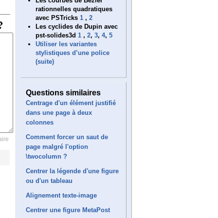
Les courbes de Bézier
rationnelles quadratiques
avec PSTricks
1
,
2
Les cyclides de Dupin avec
pst-solides3d
1
,
2
,
3
,
4
,
5
Utiliser les variantes
stylistiques d’une police
(suite)
Questions similaires
Centrage d'un élément justifié
dans une page à deux
colonnes
Comment forcer un saut de
ire
page malgré l'option
\twocolumn ?
Centrer la légende d'une figure
ou d'un tableau
Alignement texte-image
Centrer une figure MetaPost