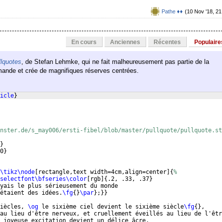
Pathe ♦♦
(10 Nov '18, 21
En cours
Anciennes
Récentes
Populaire
llquotes
, de Stefan Lehmke, qui ne fait malheureusement pas partie de la
emande et crée de magnifiques réserves centrées.
icle
}
nster.de/s_may006/ersti-fibel/blob/master/pullquote/pullquote.st
}
0
}
\tikz\node
[
rectangle,text width=4cm,align=center
]
{
%
selectfont\bfseries\color
[
rgb
]
{
.2, .33, .37
}
yais le plus sérieusement du monde
étaient des idées.
\fg
{
}
\par
}
;
}}
iècles, 
\og
 le sixième ciel devient le sixième siècle
\fg
{
}
,
au lieu d'être nerveux, et cruellement éveillés au lieu de l'êtr
 joyeuse excitation devient un délice âcre,