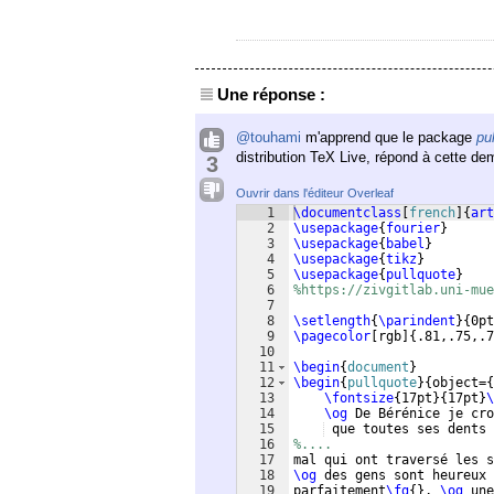
Une réponse :
@touhami
m'apprend que le package
pu
distribution TeX Live, répond à cette d
3
Ouvrir dans l'éditeur Overleaf
1
\documentclass
[
french
]
{
art
2
\usepackage
{
fourier
}
3
\usepackage
{
babel
}
4
\usepackage
{
tikz
}
5
\usepackage
{
pullquote
}
6
%https://zivgitlab.uni-mue
7
8
\setlength
{
\parindent
}
{
0pt
9
\pagecolor
[
rgb
]
{
.81,.75,.7
10
11
\begin
{
document
}
12
\begin
{
pullquote
}
{
object=
{
13
\fontsize
{
17pt
}
{
17pt
}
\
14
\og
 De Bérénice je cro
15
 que toutes ses dents 
16
%....
17
mal qui ont traversé les s
18
\og
 des gens sont heureux 
19
parfaitement
\fg
{
}
, 
\og
 une