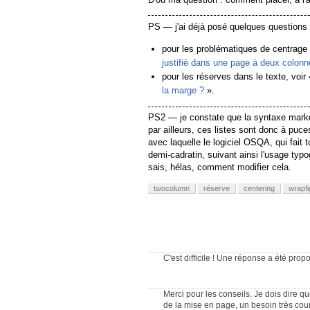
PS — j'ai déjà posé quelques questions
pour les problématiques de centrage
justifié dans une page à deux colon
pour les réserves dans le texte, voir
la marge ?
».
PS2 — je constate que la syntaxe markdow
par ailleurs, ces listes sont donc à pu
avec laquelle le logiciel OSQA, qui fait t
demi-cadratin, suivant ainsi l'usage typ
sais, hélas, comment modifier cela.
twocolumn
réserve
centering
wrapfi
C'est difficile ! Une réponse a été pro
Merci pour les conseils. Je dois dire q
de la mise en page, un besoin très cou