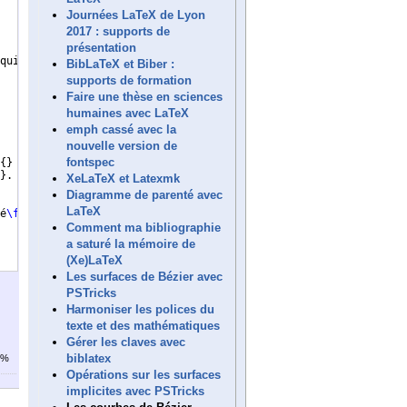
Journées LaTeX de Lyon
2017 : supports de
présentation
qui
BibLaTeX et Biber :
supports de formation
Faire une thèse en sciences
humaines avec LaTeX
emph cassé avec la
nouvelle version de
fontspec
{
}
}
.
XeLaTeX et Latexmk
Diagramme de parenté avec
LaTeX
é
\fg
{
}
Comment ma bibliographie
a saturé la mémoire de
(Xe)LaTeX
Les surfaces de Bézier avec
PSTricks
Harmoniser les polices du
texte et des mathématiques
Gérer les claves avec
biblatex
7%
Opérations sur les surfaces
implicites avec PSTricks