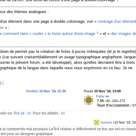
 sur des thèmes analogues :
 d'un élément dans une page à double colonnage, voir «
centrage d'un élémen
nes
» ;
 «
comment faire « couler » le texte autour d'une image ?
» et «
des images d
n de permet pas la création de listes à puces imbriquées (et je le regrette)
ces (car suivant vraisemblablement un usage typographique anglophone, langue
ourner le présent forum, a été développé), alors qu'elles devraient être à tirets
ographique de la langue dans laquelle nous nous exprimons en ce lieu. Je ne
g
Modifiée
10 Nov '18, 21:35
Posée
10 Nov '18, 13:00
Pathe ♦♦
7.9k
●
82
●
226
●
272
Taux d'acceptation :
5
posée sur
TeX.se
:
ici
. Pour les détails :
ici
touhami
(10 Nov '18, 19
ue je comprends mal pourquoi LaTeX réalise si difficilement ce truc qui est un class
rant pour un designer graphique.