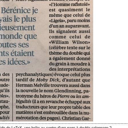
aide de LaTeX, une boîte au
centre
d'une page à double-colonnage ?