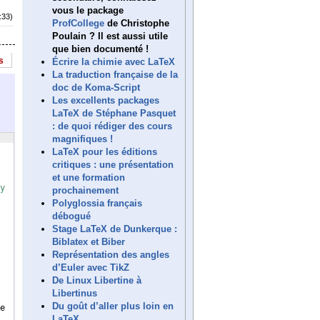
vous le package
:33)
ProfCollege
de Christophe
Poulain ? Il est aussi utile
que bien documenté !
s
Écrire la chimie avec LaTeX
La traduction française de la
doc de Koma-Script
Les excellents packages
LaTeX de Stéphane Pasquet
: de quoi rédiger des cours
magnifiques !
LaTeX pour les éditions
critiques : une présentation
et une formation
y
prochainement
Polyglossia français
débogué
Stage LaTeX de Dunkerque :
Biblatex et Biber
Représentation des angles
d’Euler avec TikZ
De Linux Libertine à
Libertinus
Du goût d’aller plus loin en
e
LaTeX