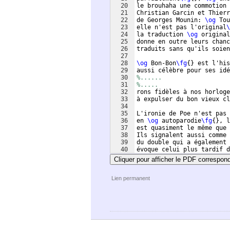
20
le brouhaha une commotion 
21
Christian Garcin et Thierr
22
de Georges Mounin: 
\og
 Tou
23
elle n'est pas l'original
\
24
la traduction 
\og
 original
25
donne en outre leurs chanc
26
traduits sans qu'ils soien
27
28
\og
 Bon-Bon
\fg
{
}
 est l'his
29
aussi célèbre pour ses idé
30
%......
31
%.....
32
rons fidèles à nos horloge
33
à expulser du bon vieux cl
34
35
L'ironie de Poe n'est pas 
36
en 
\og
 autoparodie
\fg
{
}
, 
37
est quasiment le même que 
38
Ils signalent aussi comme 
39
du double qui a également 
40
évoque celui plus tardif d
41
dans la nouvelle le nom Gl
Cliquer pour afficher le PDF correspon
Lien permanent