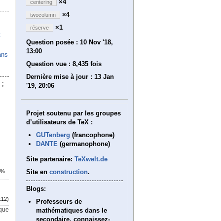
×4
centering
×4
twocolumn
×1
réserve
t
Question posée :
10 Nov '18,
13:00
ans
Question vue :
8,435 fois
Dernière mise à jour :
13 Jan
 ;
'19, 20:06
Projet soutenu par les groupes
d’utilisateurs de TeX :
GUTenberg
(francophone)
DANTE
(germanophone)
Site partenaire:
TeXwelt.de
Site en
construction
.
7%
Blogs:
:12)
Professeurs de
ique
mathématiques dans le
secondaire, connaissez-