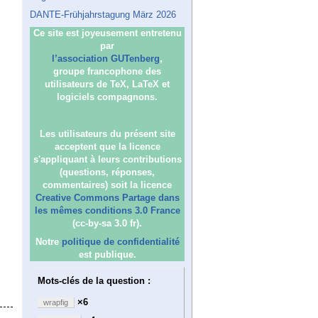
DANTE-Frühjahrstagung März 2026
Ce site est joyeusement entretenu
par
l’association GUTenberg
,
groupe francophone des
utilisateurs de TeX, LaTeX et
logiciels compagnons.
Les utilisateurs du présent site
acceptent que la licence
s'appliquant à leurs contributions
(questions, réponses,
commentaires) soit la licence
Creative Commons Partage dans
les mêmes conditions 3.0 France
(cc-by-sa 3.0 fr).
Notre
politique de confidentialité
est publique.
Mots-clés de la question :
×6
wrapfig