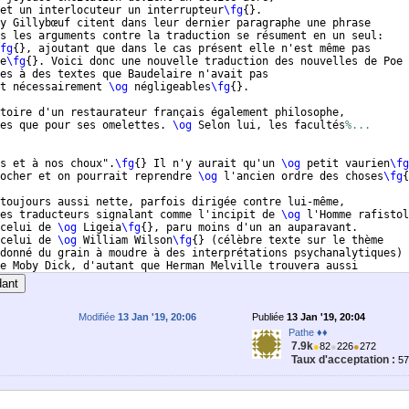
et un interlocuteur un interrupteur
\fg
{
}
.
y Gillybœuf citent dans leur dernier paragraphe une phrase
s les arguments contre la traduction se résument en un seul:
fg
{
}
, ajoutant que dans le cas présent elle n'est même pas
e
\fg
{
}
. Voici donc une nouvelle traduction des nouvelles de Poe 
es à des textes que Baudelaire n'avait pas
t nécessairement 
\og
 négligeables
\fg
{
}
.
toire d'un restaurateur français également philosophe,
es que pour ses omelettes. 
\og
 Selon lui, les facultés
%...
s et à nos choux".
\fg
{
}
 Il n'y aurait qu'un 
\og
 petit vaurien
\fg
ocher et on pourrait reprendre 
\og
 l'ancien ordre des choses
\fg
{
toujours aussi nette, parfois dirigée contre lui-même, 
les traducteurs signalant comme l'incipit de 
\og
 l'Homme rafistol
celui de 
\og
 Ligeia
\fg
{
}
, paru moins d'un an auparavant. 
celui de 
\og
 William Wilson
\fg
{
}
(
célèbre texte sur le thème
donné du grain à moudre à des interprétations psychanalytiques
)
e Moby Dick, d'autant que Herman Melville trouvera aussi 
endinning, patronyme du héros de Pierre ou les ambiguïtés 
dant
Modifiée
13 Jan '19, 20:06
Publiée
13 Jan '19, 20:04
Pathe ♦♦
7.9k
●
82
●
226
●
272
Taux d'acceptation :
5