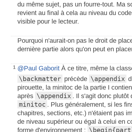
du même sujet, pas un fourre-tout. Ma so
revient au final à cela au niveau du code
visible pour le lecteur.
Pourquoi n'aurait-on pas le droit de plac
dernière partie alors qu'on peut en place
@Paul Gaborit
À ce titre, même la clas
1
\backmatter
\appendix
précède
d
pirouette, la minitoc de la partie I conti
\appendix
après
. Il s'agit donc plutô
minitoc
. Plus généralement, si les fi
chapitres, sections, etc.) n'étaient pas i
de niveau supérieur ou égal à celui en co
\begin{part
forme d'environnement :