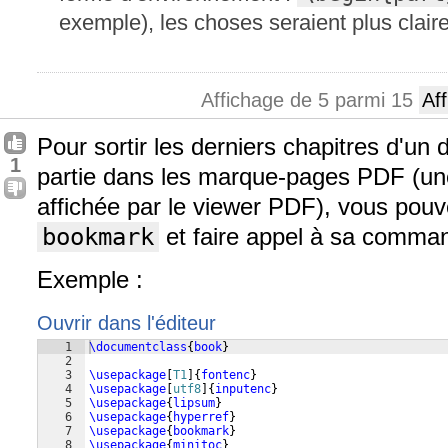
exemple), les choses seraient plus clair
Affichage de 5 parmi 15
Af
Pour sortir les derniers chapitres d'un
1
partie dans les marque-pages PDF (un
affichée par le viewer PDF), vous pouve
bookmark
et faire appel à sa comm
Exemple :
Ouvrir dans l'éditeur
1
\documentclass
{
book
}
2
3
\usepackage
[
T1
]
{
fontenc
}
4
\usepackage
[
utf8
]
{
inputenc
}
5
\usepackage
{
lipsum
}
6
\usepackage
{
hyperref
}
7
\usepackage
{
bookmark
}
8
\usepackage
{
minitoc
}