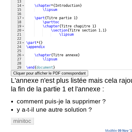
13
14
\chapter
*
{
Introduction
}
15
\lipsum
16
17
\part
{
Titre partie 1
}
18
\parttoc
19
\chapter
{
Titre chapitre 1
}
20
\section
{
Titre section 1.1
}
21
\lipsum
22
23
\part
*
{
}
24
\appendix
25
26
\chapter
{
Titre annexe
}
27
\lipsum
28
29
\end
{
document
}
Cliquer pour afficher le PDF correspondant
L'annexe n'est plus listée mais cela raj
la fin de la partie 1 et l'annexe :
comment puis-je la supprimer ?
y a-t-il une autre solution ?
minitoc
Modifiée
09 Nov '1