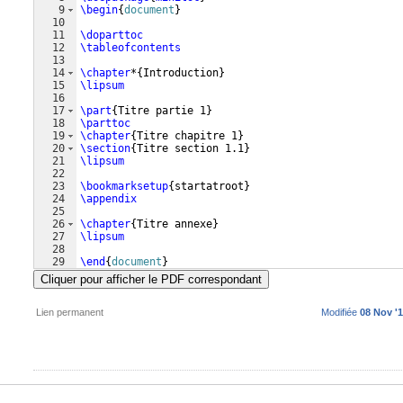
9
\begin
{
document
}
10
11
\doparttoc
12
\tableofcontents
13
14
\chapter
*
{
Introduction
}
15
\lipsum
16
17
\part
{
Titre partie 1
}
18
\parttoc
19
\chapter
{
Titre chapitre 1
}
20
\section
{
Titre section 1.1
}
21
\lipsum
22
23
\bookmarksetup
{
startatroot
}
24
\appendix
25
26
\chapter
{
Titre annexe
}
27
\lipsum
28
29
\end
{
document
}
Cliquer pour afficher le PDF correspondant
Lien permanent
Modifiée
08 Nov '1