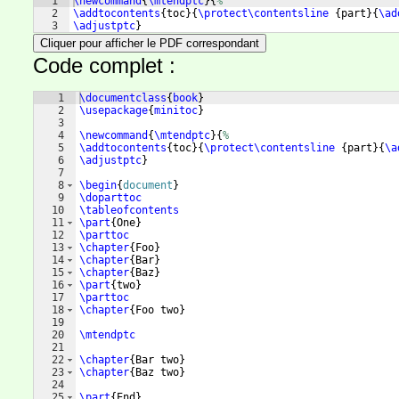
1
\newcommand
{
\mtendptc
}
{
%
2
\addtocontents
{
toc
}
{
\protect\contentsline
{
part
}
{
\ad
3
\adjustptc
}
Cliquer pour afficher le PDF correspondant
Code complet :
1
\documentclass
{
book
}
2
\usepackage
{
minitoc
}
3
4
\newcommand
{
\mtendptc
}
{
%
5
\addtocontents
{
toc
}
{
\protect\contentsline
{
part
}
{
\a
6
\adjustptc
}
7
8
\begin
{
document
}
9
\doparttoc
10
\tableofcontents
11
\part
{
One
}
12
\parttoc
13
\chapter
{
Foo
}
14
\chapter
{
Bar
}
15
\chapter
{
Baz
}
16
\part
{
two
}
17
\parttoc
18
\chapter
{
Foo two
}
19
20
\mtendptc
21
22
\chapter
{
Bar two
}
23
\chapter
{
Baz two
}
24
25
\part
{
End
}