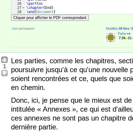
26
\parttoc
27
\chapter
{
End
}
28
\end
{
document
}
Cliquer pour afficher le PDF correspondant
Lien permanent
Modifiée
09 Nov '2
Pathe ♦♦
7.9k
●
82
Les parties, comme les chapitres, secti
1
poursuivre jusqu'à ce qu'une nouvelle p
soient rencontrées et ce, quels que soi
en chemin.
Donc, ici, je pense que le mieux est de
intitulée « Annexes », ce qui est d'aille
ces annexes ne sont pas un chapitre de
dernière partie.