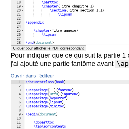
18
\parttoc
19
\chapter
{
Titre chapitre 1
}
20
\section
{
Titre section 1.1
}
21
\lipsum
22
23
\appendix
24
25
\chapter
{
Titre annexe
}
26
\lipsum
27
28
\end
{
document
}
Cliquer pour afficher le PDF correspondant
Pour indiquer que ce qui suit la partie 1 
j'ai ajouté une partie fantôme avant
\ap
Ouvrir dans l'éditeur
1
\documentclass
{
book
}
2
3
\usepackage
[
T1
]
{
fontenc
}
4
\usepackage
[
utf8
]
{
inputenc
}
5
\usepackage
{
hyperref
}
6
\usepackage
{
lipsum
}
7
\usepackage
{
minitoc
}
8
9
\begin
{
document
}
10
11
\doparttoc
12
\tableofcontents