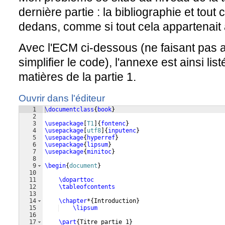
dernière partie : la bibliographie et tout 
dedans, comme si tout cela appartenait 
Avec l'ECM ci-dessous (ne faisant pas 
simplifier le code), l'annexe est ainsi lis
matières de la partie 1.
Ouvrir dans l'éditeur
1
\documentclass
{
book
}
2
3
\usepackage
[
T1
]
{
fontenc
}
4
\usepackage
[
utf8
]
{
inputenc
}
5
\usepackage
{
hyperref
}
6
\usepackage
{
lipsum
}
7
\usepackage
{
minitoc
}
8
9
\begin
{
document
}
10
11
\doparttoc
12
\tableofcontents
13
14
\chapter
*
{
Introduction
}
15
\lipsum
16
17
\part
{
Titre partie 1
}