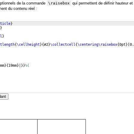
 optionnels de la commande
\raisebox
qui permettent de définir hauteur et
nt du contenu réel :
ticle
}
}
l
}
tlength
{
\cellheight
}
{
#2
}
\collectcell
{
\centering\raisebox
{
0pt
}
[
0.
mm
}
{
19mm
}
|
}}
%{
dant