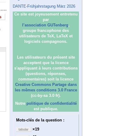
DANTE-Frühjahrstagung März 2026
Ce site est joyeusement entretenu
s
par
l’association GUTenberg
,
n
groupe francophone des
utilisateurs de TeX, LaTeX et
logiciels compagnons.
Les utilisateurs du présent site
acceptent que la licence
s'appliquant à leurs contributions
(questions, réponses,
commentaires) soit la licence
Creative Commons Partage dans
les mêmes conditions 3.0 France
(cc-by-sa 3.0 fr).
Notre
politique de confidentialité
est publique.
Mots-clés de la question :
×19
tabular