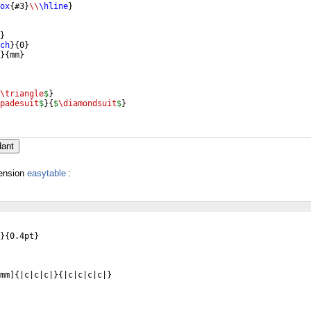
ox
{
#3
}
\\
\hline
}
}
ch
}
{
0
}
}
{
mm
}
\triangle
$
}
padesuit
$
}
{
$
\diamondsuit
$
}
dant
tension
easytable
:
}
{
0.4pt
}
mm
]
{
|c|c|c|
}
{
|c|c|c|c|
}