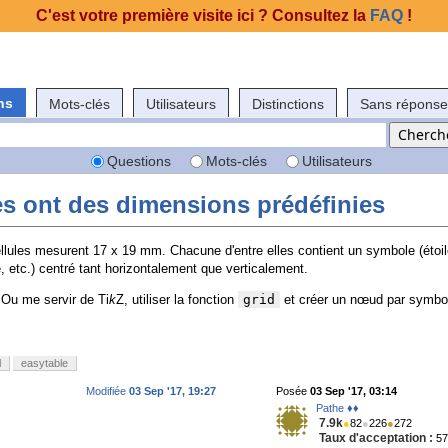
C'est votre première visite ici ? Consultez la
FAQ
!
ns
Mots-clés
Utilisateurs
Distinctions
Sans réponse
Questions
Mots-clés
Utilisateurs
les ont des dimensions prédéfinies
llules mesurent 17 x 19 mm. Chacune d'entre elles contient un symbole (étoil
le, etc.) centré tant horizontalement que verticalement.
Ou me servir de Ti
k
Z, utiliser la fonction
grid
et créer un nœud par symbo
l
easytable
Modifiée
03 Sep '17, 19:27
Posée
03 Sep '17, 03:14
Pathe ♦♦
7.9k
●
82
●
226
●
272
Taux d'acceptation :
5