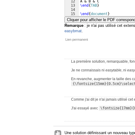
12
A & B & C
13
\end
{
TAB
}
14
15
\end
{
document
}
Cliquer pour afficher le PDF correspon
Remarque
: je n'ai pas utilisé cet exte
easybmat
.
Lien permanent
La première solution, remarquable, fon
Je ne connaissais ni
easytable
, ni
eas
En revanche, augmenter la taille des c
{\fontsize{15mm}{0.5cm}\selec
Comme j'ai dit je n'ai jamais utilisé cet 
J'ai essayé avec
\fontsize{17mm}{
Une solution définissant un nouveau typ