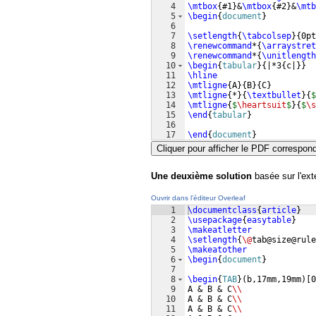
4
\mtbox
{
#1
}
&
\mtbox
{
#2
}
&
\mtb
5
\begin
{
document
}
6
7
\setlength
{
\tabcolsep
}
{
0pt
8
\renewcommand
*
{
\arraystret
9
\renewcommand
*
{
\unitlength
10
\begin
{
tabular
}
{
|*3
{
c|
}}
11
\hline
12
\mtligne
{
A
}
{
B
}
{
C
}
13
\mtligne
{
*
}
{
\textbullet
}
{
$
14
\mtligne
{
$
\heartsuit
$
}
{
$
\s
15
\end
{
tabular
}
16
17
\end
{
document
}
Cliquer pour afficher le PDF correspon
Une deuxième solution
basée sur l'ex
Ouvrir dans l'éditeur Overleaf
1
\documentclass
{
article
}
2
\usepackage
{
easytable
}
3
\makeatletter
4
\setlength
{
\@
tab@size@rule
5
\makeatother
6
\begin
{
document
}
7
8
\begin
{
TAB
}
(
b,17mm,19mm
)
[
0
9
A & B & C
\\
10
A & B & C
\\
11
A & B & C
\\