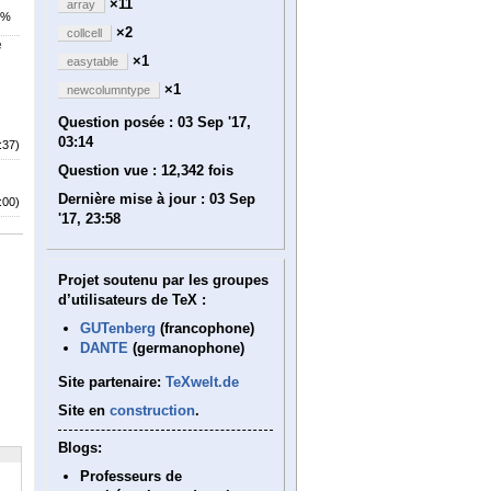
×11
array
2%
×2
collcell
e
×1
easytable
×1
newcolumntype
Question posée :
03 Sep '17,
03:14
:37)
Question vue :
12,342 fois
Dernière mise à jour :
03 Sep
:00)
'17, 23:58
Projet soutenu par les groupes
d’utilisateurs de TeX :
GUTenberg
(francophone)
DANTE
(germanophone)
Site partenaire:
TeXwelt.de
Site en
construction
.
Blogs:
Professeurs de