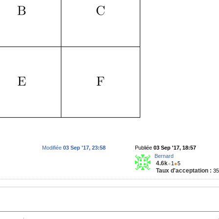
Modifiée
03 Sep '17, 23:58
Publiée
03 Sep '17, 18:57
Bernard
4.6k
●
1
●
5
Taux d'acceptation :
3