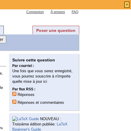
×
Connexion
À propos
FAQ
Poser une question
Suivre cette question
Par courriel :
Une fois que vous serez enregistré,
e,
vous pourrez souscrire à n'importe
quelle mise à jour ici
le
Par flux RSS :
Réponses
Réponses et commentaires
NOUVEAU :
Troisième édition publiée:
LaTeX
7%
Beginner's Guide