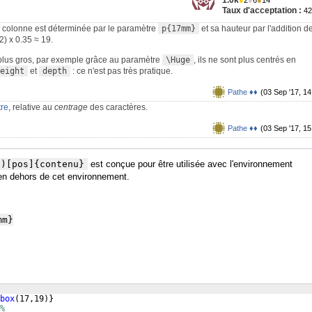
1.0k
●
2
●
6
●
14
Taux d'acceptation :
4
la colonne est déterminée par le paramètre
p{17mm}
et sa hauteur par l'addition d
2) x 0.35 ≈ 19.
 plus gros, par exemple grâce au paramètre
\Huge
, ils ne sont plus centrés en
eight
et
depth
: ce n'est pas très pratique.
Pathe ♦♦
(03 Sep '17, 14
tre
, relative au
centrage
des caractères.
Pathe ♦♦
(03 Sep '17, 15
t)[pos]{contenu}
est conçue pour être utilisée avec l'environnement
e en dehors de cet environnement.
m}

box
(
17,19
)}
%