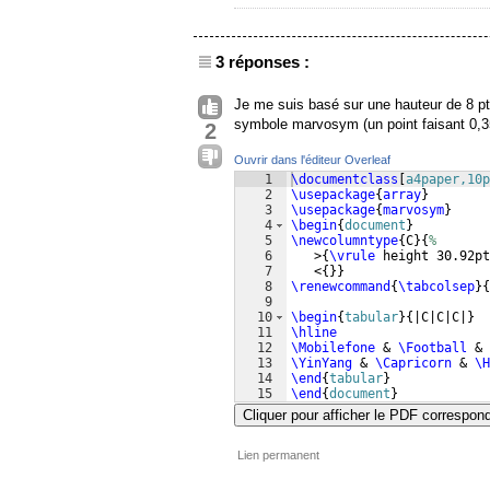
3 réponses :
Je me suis basé sur une hauteur de 8 pt
symbole marvosym (un point faisant 0,3
2
Ouvrir dans l'éditeur Overleaf
1
\documentclass
[
a4paper,10p
2
\usepackage
{
array
}
3
\usepackage
{
marvosym
}
4
\begin
{
document
}
5
\newcolumntype
{
C
}
{
%
6
   >
{
\vrule
 height 30.92pt
7
   <
{
}}
8
\renewcommand
{
\tabcolsep
}
{
9
10
\begin
{
tabular
}
{
|C|C|C|
}
11
\hline
12
\Mobilefone
 & 
\Football
 & 
13
\YinYang
 & 
\Capricorn
 & 
\H
14
\end
{
tabular
}
15
\end
{
document
}
Cliquer pour afficher le PDF correspon
Lien permanent