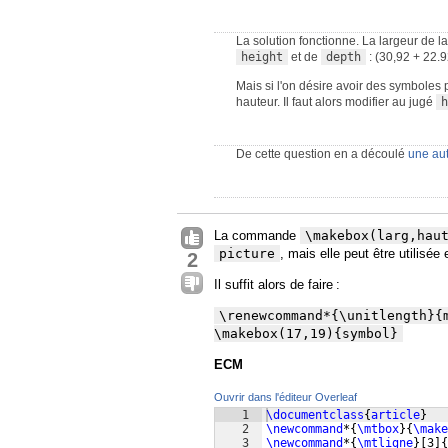
La solution fonctionne. La largeur de 
height
et de
depth
: (30,92 + 22.9
Mais si l'on désire avoir des symboles
hauteur. Il faut alors modifier au jugé
h
De cette question en a découlé
une au
La commande
\makebox(larg,hau
picture
, mais elle peut être utilisé
2
Il suffit alors de faire :
\renewcommand*{\unitlength}{m
\makebox(17,19){symbol}
ECM
Ouvrir dans l'éditeur Overleaf
1
\documentclass
{
article
}
2
\newcommand
*
{
\mtbox
}
{
\make
3
\newcommand
*
{
\mtligne
}
[
3
]
{