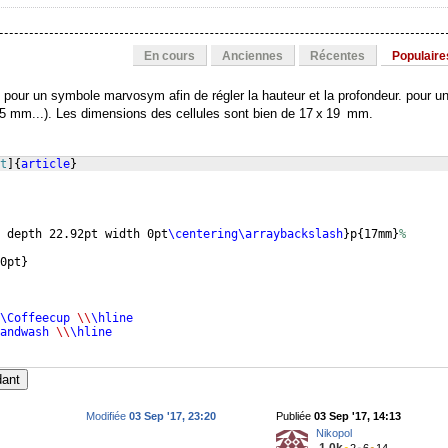
En cours
Anciennes
Récentes
Populaire
 pour un symbole marvosym afin de régler la hauteur et la profondeur. pour u
5 mm...). Les dimensions des cellules sont bien de 17 x 19 mm.
t
]
{
article
}
 depth 22.92pt width 0pt
\centering\arraybackslash
}
p
{
17mm
}
%
0pt
}
\Coffeecup
\\
\hline
andwash
\\
\hline
dant
Modifiée
03 Sep '17, 23:20
Publiée
03 Sep '17, 14:13
Nikopol