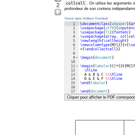
collcell
. On utilise les arguments
2
profondeur de son contenu indépendamme
Ouvrir dans l'éditeur Overleaf
1
\documentclass
[
a4paper
]
{
ar
2
\usepackage
[
utf8
]
{
inputenc
3
\usepackage
[
T1
]
{
fontenc
}
4
\usepackage
{
array, collcel
5
\newlength
{
\cellheight
}
6
\newcolumntype
{
M
}
[
2
]
{
>
{
\se
7
<
{
\endcollectcell
}}
8
9
\begin
{
document
}
10
11
\begin
{
tabular
}
{
|*
{
3
}
{
M
{
17
12
\hline
13
  A & B & C 
\\
\hline
14
  D & E & F 
\\
\hline
15
\end
{
tabular
}
16
17
\end
{
document
}
Cliquer pour afficher le PDF correspon