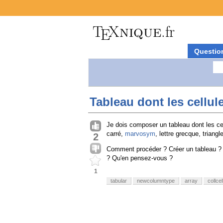
Questio
Tableau dont les cellu
Je dois composer un tableau dont les ce
carré,
marvosym
, lettre grecque, triang
2
Comment procéder ? Créer un tableau ? 
? Qu'en pensez-vous ?
1
tabular
newcolumntype
array
collcel