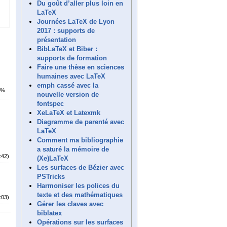
Du goût d’aller plus loin en
LaTeX
Journées LaTeX de Lyon
2017 : supports de
présentation
BibLaTeX et Biber :
supports de formation
Faire une thèse en sciences
humaines avec LaTeX
emph cassé avec la
1%
nouvelle version de
fontspec
XeLaTeX et Latexmk
Diagramme de parenté avec
LaTeX
Comment ma bibliographie
a saturé la mémoire de
:42)
(Xe)LaTeX
Les surfaces de Bézier avec
PSTricks
Harmoniser les polices du
texte et des mathématiques
:03)
Gérer les claves avec
biblatex
Opérations sur les surfaces