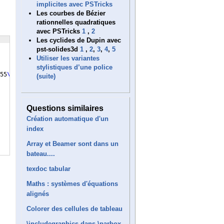
implicites avec PSTricks
Les courbes de Bézier
rationnelles quadratiques
avec PSTricks
1
,
2
Les cyclides de Dupin avec
pst-solides3d
1
,
2
,
3
,
4
,
5
Utiliser les variantes
stylistiques d’une police
55
\cellheight
]
[
0.45
\cellheight
]}}
m
{
#1
}
%
(suite)
Questions similaires
Création automatique d'un
index
Array et Beamer sont dans un
bateau....
texdoc tabular
Maths : systèmes d'équations
alignés
Colorer des cellules de tableau
\includegraphics dans \parbox