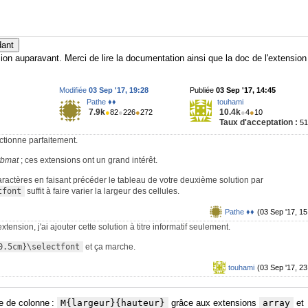
dant
nsion auparavant. Merci de lire la documentation ainsi que la doc de l'extension
Modifiée
03 Sep '17, 19:28
Publiée
03 Sep '17, 14:45
Pathe ♦♦
touhami
7.9k
10.4k
●
82
●
226
●
272
●
4
●
10
Taux d'acceptation :
5
ctionne parfaitement.
ybmat
; ces extensions ont un grand intérêt.
aractères en faisant précéder le tableau de votre deuxième solution par
tfont
suffit à faire varier la largeur des cellules.
Pathe ♦♦
(03 Sep '17, 15
extension, j'ai ajouter cette solution à titre informatif seulement.
0.5cm}\selectfont
et ça marche.
touhami
(03 Sep '17, 23
e de colonne :
M{largeur}{hauteur}
grâce aux extensions
array
et