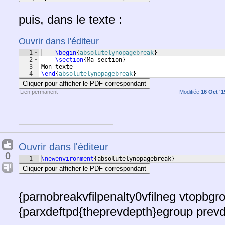
puis, dans le texte :
Ouvrir dans l'éditeur
1
\begin
{
absolutelynopagebreak
}
2
\section
{
Ma section
}
3
Mon texte
4
\end
{
absolutelynopagebreak
}
Cliquer pour afficher le PDF correspondant
Lien permanent
Modifiée
16 Oct '1
Ouvrir dans l'éditeur
0
1
\newenvironment
{
absolutelynopagebreak
}
Cliquer pour afficher le PDF correspondant
{parnobreakvfilpenalty0vfilneg vtopbgr
{parxdeftpd{theprevdepth}egroup prev