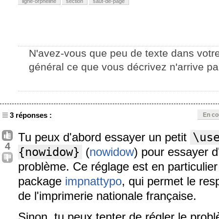
ligne-orpheline
section
saut-de-page
N'avez-vous que peu de texte dans votr
général ce que vous décrivez n'arrive pas
3 réponses :
En co
Tu peux d'abord essayer un petit
\us
4
{nowidow}
(
nowidow
) pour essayer 
problème. Ce réglage est en particuli
package
impnattypo
, qui permet le r
de l'imprimerie nationale française.
Sinon, tu peux tenter de régler le pro