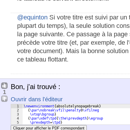
@equinton
Si votre titre est suivi par u
plupart du temps), la seule solution cons
la page suivante. Ce passage à la page
précède votre titre (et, par exemple, de l
votre document). Mais la bonne solution 
ce tableau flottant.
Bon, j'ai trouvé :
1
Ouvrir dans l'éditeur
1
\newenvironment
{
absolutelynopagebreak
}
2
{
\par\nobreak\vfil\penalty
0
\vfilneg
3
\vtop\bgroup
}
4
{
\par\xdef\tpd
{
\the\prevdepth
}
\egroup
5
\prevdepth
=
\tpd
}
Cliquer pour afficher le PDF correspondant