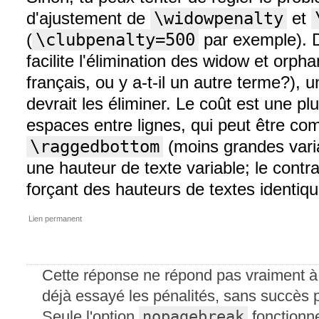
d'ajustement de
\widowpenalty
et
(
\clubpenalty=500
par exemple). D
facilite l'élimination des widow et orph
français, ou y a-t-il un autre terme?), u
devrait les éliminer. Le coût est une pl
espaces entre lignes, qui peut être c
\raggedbottom
(moins grandes varia
une hauteur de texte variable; le contr
forçant des hauteurs de textes identiq
Lien permanent
Cette réponse ne répond pas vraiment à 
déjà essayé les pénalités, sans succès 
nopagebreak
Seule l'option
fonctionn