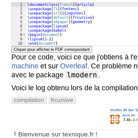
1
\documentclass
[
french
]
{
article
}
2
\usepackage
[
T1
]
{
fontenc
}
3
\usepackage
[
utf8
]
{
inputenc
}
4
\usepackage
[
default
]
{
frcursive
}
5
\usepackage
[
a4paper
]
{
geometry
}
6
\usepackage
{
lipsum
}
7
\usepackage
{
babel
}
8
\begin
{
document
}
9
\lipsum
[
1-2
]
10
\end
{
document
}
Cliquer pour afficher le PDF correspondant
Pour ce code, voici ce que j'obtiens à l
machine
et sur
Overleaf
. Ce problème n
avec le package
lmodern
.
Voici le log obtenu lors de la compilatio
compilation
frcursive
Modifiée
20 Jan '2
denis ♦♦
7.4k
●
2
●
Bienvenue sur texnique.fr !
1