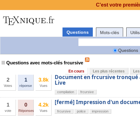
C'est votre premièr
Questions
Mots-clés
Utili
Questions
Questions avec mots-clés frcursive
En cours
Les plus récentes
Les
Document en frcursive tronqué a
2
1
3.8k
Live
Votes
réponse
Vues
compilation
frcursive
[fermé] Impression d'un document
1
0
4.2k
vote
Réponses
Vues
frcursive
police
impression