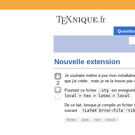
Questio
Nouvelle extension
Je souhaite mettre à jour mon installati
que j'ai créée ; mais je ne la trouve pas
2
Pourtant ce fichier
.sty
est enregistré
local > tex > latex > local
.
De ce fait, lorsque je compile un fichier
suivant :
!LaTeX Error:File 'ti
fichier
style
non
trouvé