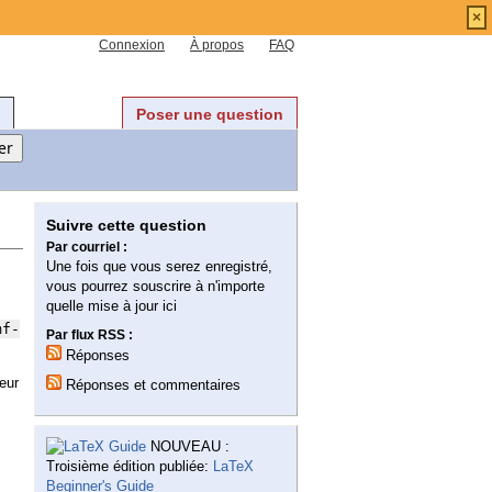
×
Connexion
À propos
FAQ
Poser une question
Suivre cette question
Par courriel :
Une fois que vous serez enregistré,
vous pourrez souscrire à n'importe
quelle mise à jour ici
mf-
Par flux RSS :
Réponses
reur
Réponses et commentaires
NOUVEAU :
Troisième édition publiée:
LaTeX
Beginner's Guide