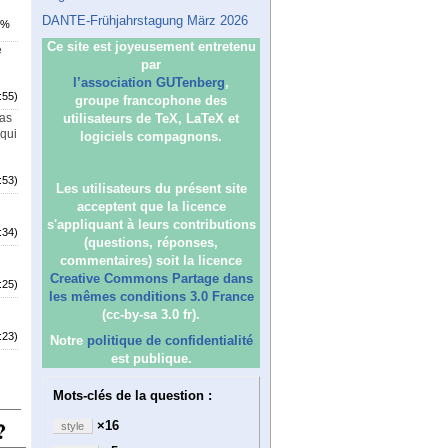
DANTE-Frühjahrstagung März 2026
0%
Ce site est joyeusement entretenu
e
par
l’association GUTenberg
,
:55)
groupe francophone des
pas
utilisateurs de TeX, LaTeX et
qui
logiciels compagnons.
:53)
Les utilisateurs du présent site
acceptent que la licence
s'appliquant à leurs contributions
:34)
(questions, réponses,
commentaires) soit la licence
Creative Commons Partage dans
:25)
les mêmes conditions 3.0 France
(cc-by-sa 3.0 fr).
:23)
Notre
politique de confidentialité
est publique.
Mots-clés de la question :
×16
style