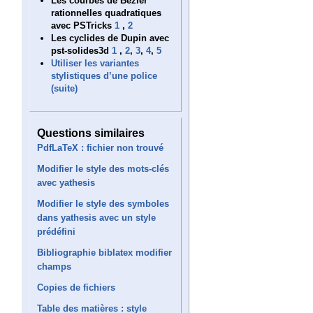
Les courbes de Bézier
rationnelles quadratiques
avec PSTricks
1
,
2
Les cyclides de Dupin avec
pst-solides3d
1
,
2
,
3
,
4
,
5
Utiliser les variantes
stylistiques d’une police
(suite)
Questions similaires
PdfLaTeX : fichier non trouvé
Modifier le style des mots-clés
avec yathesis
Modifier le style des symboles
dans yathesis avec un style
prédéfini
Bibliographie biblatex modifier
champs
Copies de fichiers
Table des matières : style