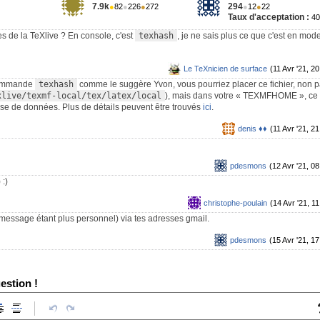
7.9k
294
●
82
●
226
●
272
●
12
●
22
Taux d'acceptation :
4
 de la TeXlive ? En console, c'est
texhash
, je ne sais plus ce que c'est en mod
Le TeXnicien de surface
(11 Avr '21, 20
 commande
texhash
comme le suggère Yvon, vous pourriez placer ce fichier, non 
xlive/texmf-local/tex/latex/local
), mais dans votre « TEXMFHOME », ce 
se de données. Plus de détails peuvent être trouvés
ici
.
denis ♦♦
(11 Avr '21, 21
pdesmons
(12 Avr '21, 08
 :)
christophe-poulain
(14 Avr '21, 11
e message étant plus personnel) via tes adresses gmail.
pdesmons
(15 Avr '21, 17
estion !