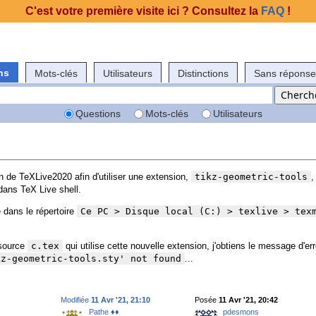
C'est votre première visite ici ? Consultez la
FAQ
!
ns
Mots-clés
Utilisateurs
Distinctions
Sans réponse
Questions
Mots-clés
Utilisateurs
on de TeXLive2020 afin d'utiliser une extension,
tikz-geometric-tools
,
 dans TeX Live shell.
 dans le répertoire
Ce PC > Disque local (C:) > texlive > tex
 source
c.tex
qui utilise cette nouvelle extension, j'obtiens le message d'er
kz-geometric-tools.sty' not found
...
Modifiée
11 Avr '21, 21:10
Posée
11 Avr '21, 20:42
Pathe ♦♦
pdesmons