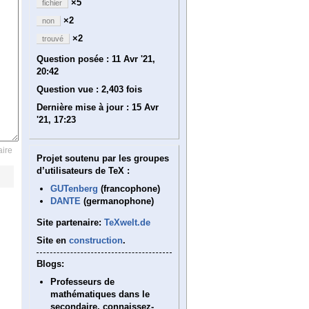
×5
fichier
×2
non
×2
trouvé
Question posée :
11 Avr '21,
20:42
Question vue :
2,403 fois
Dernière mise à jour :
15 Avr
'21, 17:23
ire
Projet soutenu par les groupes
d’utilisateurs de TeX :
GUTenberg
(francophone)
DANTE
(germanophone)
Site partenaire:
TeXwelt.de
Site en
construction
.
Blogs:
Professeurs de
mathématiques dans le
secondaire, connaissez-