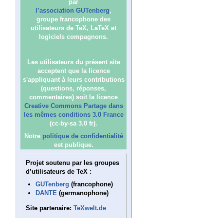
par
l’association GUTenberg
,
groupe francophone des
utilisateurs de TeX, LaTeX et
logiciels compagnons.
Les utilisateurs du présent site
acceptent que la licence
s'appliquant à leurs contributions
(questions, réponses,
commentaires) soit la licence
Creative Commons Partage dans
les mêmes conditions 3.0 France
(cc-by-sa 3.0 fr).
Notre
politique de confidentialité
est publique.
Projet soutenu par les groupes
d’utilisateurs de TeX :
GUTenberg
(francophone)
DANTE
(germanophone)
Site partenaire:
TeXwelt.de