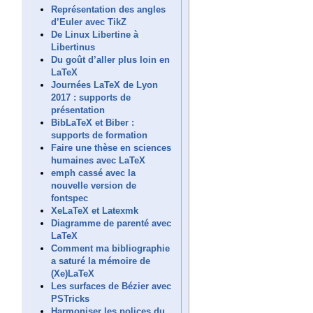
Représentation des angles
d’Euler avec TikZ
De Linux Libertine à
Libertinus
Du goût d’aller plus loin en
LaTeX
Journées LaTeX de Lyon
2017 : supports de
présentation
BibLaTeX et Biber :
supports de formation
Faire une thèse en sciences
humaines avec LaTeX
emph cassé avec la
nouvelle version de
fontspec
XeLaTeX et Latexmk
Diagramme de parenté avec
LaTeX
Comment ma bibliographie
a saturé la mémoire de
(Xe)LaTeX
Les surfaces de Bézier avec
PSTricks
Harmoniser les polices du