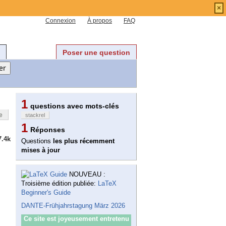
×
Connexion
À propos
FAQ
Poser une question
1
questions avec mots-clés
e
stackrel
1
Réponses
7.4k
Questions
les plus récemment
mises à jour
NOUVEAU :
Troisième édition publiée:
LaTeX
Beginner's Guide
DANTE-Frühjahrstagung März 2026
Ce site est joyeusement entretenu