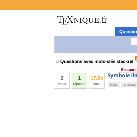
Questio
Questions avec mots-clés stackrel
En cours
Symbole li
2
1
17.9k
Votes
réponse
Vues
limite
amsmat