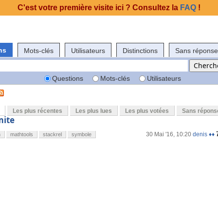
C'est votre première visite ici ? Consultez la
FAQ
!
ns
Mots-clés
Utilisateurs
Distinctions
Sans réponse
Questions
Mots-clés
Utilisateurs
Les plus récentes
Les plus lues
Les plus votées
Sans répons
mite
30 Mai '16, 10:20
denis ♦♦
h
mathtools
stackrel
symbole