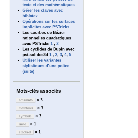
texte et des mathématiques
Gérer les claves avec
biblatex
Opérations sur les surfaces
implicites avec PSTricks
Les courbes de Bézier
rationnelles quadratiques
avec PSTricks
1
,
2
Les cyclides de Dupin avec
pst-solides3d
1
,
2
,
3
,
4
,
5
Utiliser les variantes
stylistiques d’une police
(suite)
Mots-clés associés
× 3
amsmath
× 3
mathtools
× 3
symbole
× 1
limite
× 1
stackrel