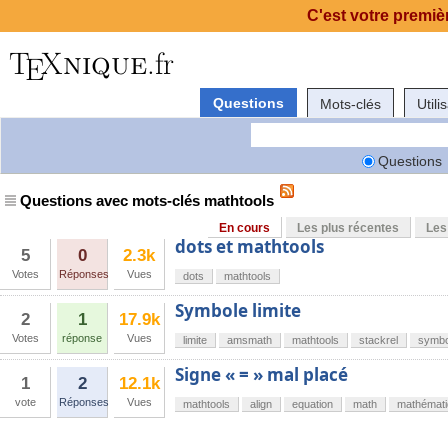
C'est votre premièr
Questions
Mots-clés
Utili
Questions
Questions avec mots-clés mathtools
En cours
Les plus récentes
Les
dots et mathtools
5
0
2.3k
Votes
Réponses
Vues
dots
mathtools
Symbole limite
2
1
17.9k
Votes
réponse
Vues
limite
amsmath
mathtools
stackrel
symbo
Signe « = » mal placé
1
2
12.1k
vote
Réponses
Vues
mathtools
align
equation
math
mathémat