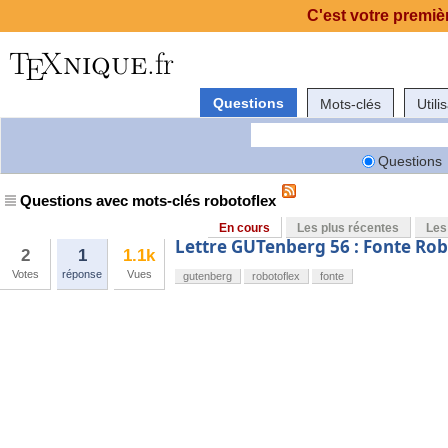
C'est votre premièr
Questions
Mots-clés
Utili
Questions
Questions avec mots-clés robotoflex
En cours
Les plus récentes
Les
Lettre GUTenberg 56 : Fonte Ro
2
1
1.1k
Votes
réponse
Vues
gutenberg
robotoflex
fonte