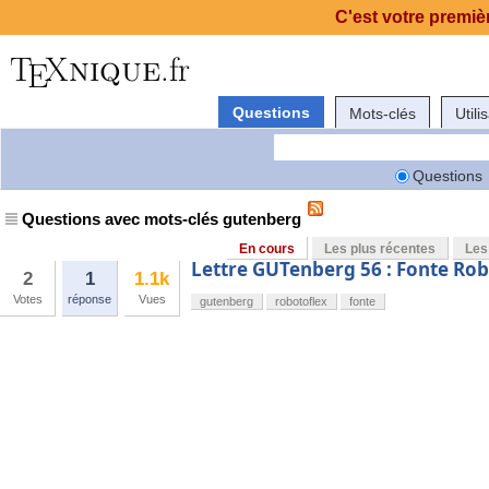
C'est votre premièr
Questions
Mots-clés
Utili
Questions
Questions avec mots-clés gutenberg
En cours
Les plus récentes
Les
Lettre GUTenberg 56 : Fonte Ro
2
1
1.1k
Votes
réponse
Vues
gutenberg
robotoflex
fonte