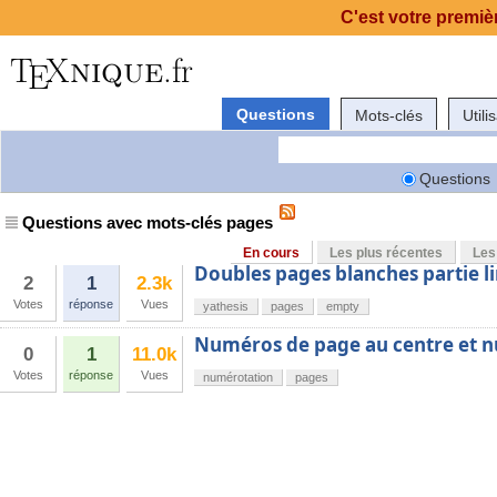
C'est votre premièr
Questions
Mots-clés
Utili
Questions
Questions avec mots-clés pages
En cours
Les plus récentes
Les
Doubles pages blanches partie l
2
1
2.3k
Votes
réponse
Vues
yathesis
pages
empty
Numéros de page au centre et n
0
1
11.0k
Votes
réponse
Vues
numérotation
pages