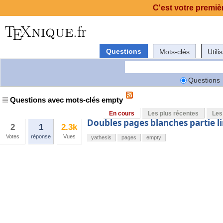
C'est votre premièr
Questions
Mots-clés
Utili
Questions
Questions avec mots-clés empty
En cours
Les plus récentes
Les
Doubles pages blanches partie l
2
1
2.3k
Votes
réponse
Vues
yathesis
pages
empty