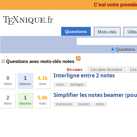
C'est votre premièr
Questions
Mots-clés
Utili
Questions
Questions avec mots-clés notes
En cours
Les plus récentes
Les
Interligne entre 2 notes
0
1
4.1k
Votes
réponse
Vues
notes
interligne
Simplifier les notes beamer (po
2
1
5.8k
Votes
réponse
Vues
impression
beamer
notes