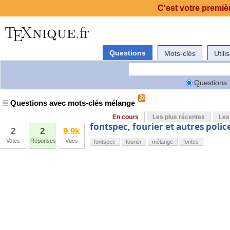
C'est votre premièr
Questions
Mots-clés
Utili
Questions
Questions avec mots-clés mélange
En cours
Les plus récentes
Les
fontspec, fourier et autres polic
2
2
9.9k
Votes
Réponses
Vues
fontspec
fourier
mélange
fontes