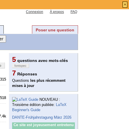
×
Connexion
À propos
FAQ
Poser une question
5
questions avec mots-clés
e
fontspec
7
Réponses
315
Questions
les plus récemment
mises à jour
518
NOUVEAU :
Troisième édition publiée:
LaTeX
Beginner's Guide
7.4k
DANTE-Frühjahrstagung März 2026
Ce site est joyeusement entretenu