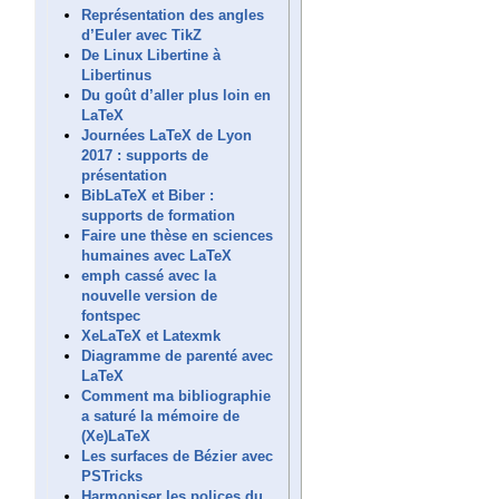
Représentation des angles
d’Euler avec TikZ
De Linux Libertine à
Libertinus
Du goût d’aller plus loin en
LaTeX
Journées LaTeX de Lyon
2017 : supports de
présentation
BibLaTeX et Biber :
supports de formation
Faire une thèse en sciences
humaines avec LaTeX
emph cassé avec la
nouvelle version de
fontspec
XeLaTeX et Latexmk
Diagramme de parenté avec
LaTeX
Comment ma bibliographie
a saturé la mémoire de
(Xe)LaTeX
Les surfaces de Bézier avec
PSTricks
Harmoniser les polices du