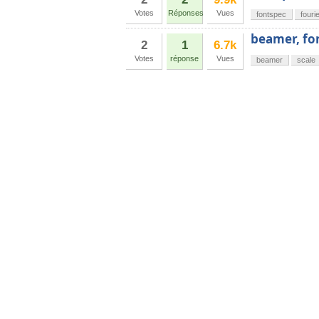
Votes
Réponses
Vues
fontspec
fouri
beamer, fon
2
1
6.7k
Votes
réponse
Vues
beamer
scale