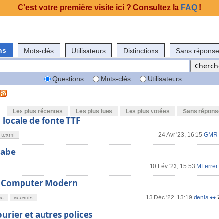
C'est votre première visite ici ? Consultez la
FAQ
!
ns
Mots-clés
Utilisateurs
Distinctions
Sans réponse
Questions
Mots-clés
Utilisateurs
Les plus récentes
Les plus lues
Les plus votées
Sans répons
 locale de fonte TTF
24 Avr '23, 16:15
GMR
texmf
rabe
10 Fév '23, 15:53
MFerrer
w Computer Modern
13 Déc '22, 13:19
denis ♦♦
ec
accents
ourier et autres polices