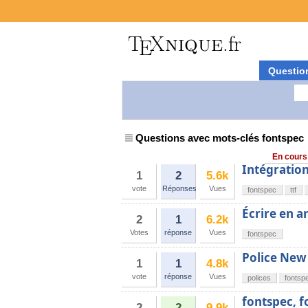
Questio
Questions avec mots-clés fontspec
En cours
Intégration
1
2
5.6k
vote
Réponses
Vues
fontspec
ttf
Écrire en a
2
1
6.2k
Votes
réponse
Vues
fontspec
Police Ne
1
1
4.8k
vote
réponse
Vues
polices
fontsp
fontspec, f
2
2
9.9k