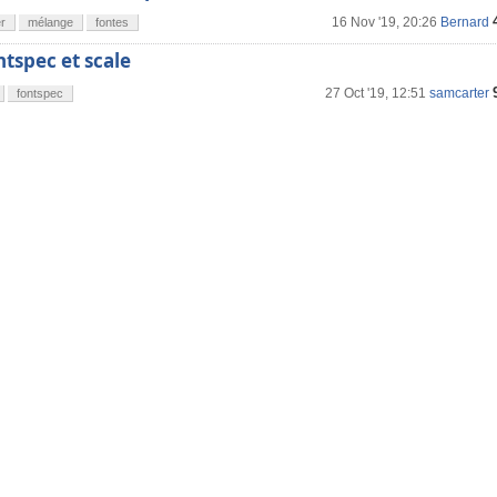
16 Nov '19, 20:26
Bernard
er
mélange
fontes
tspec et scale
27 Oct '19, 12:51
samcarter
fontspec