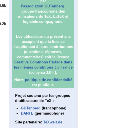
par
4.6k
l’association GUTenberg
,
groupe francophone des
utilisateurs de TeX, LaTeX et
logiciels compagnons.
9.2k
Les utilisateurs du présent site
acceptent que la licence
s'appliquant à leurs contributions
(questions, réponses,
commentaires) soit la licence
Creative Commons Partage dans
les mêmes conditions 3.0 France
(cc-by-sa 3.0 fr).
Notre
politique de confidentialité
est publique.
Projet soutenu par les groupes
d’utilisateurs de TeX :
GUTenberg
(francophone)
DANTE
(germanophone)
Site partenaire:
TeXwelt.de