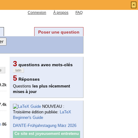
×
Connexion
À propos
FAQ
Poser une question
3
questions avec mots-clés
e
latin
5
Réponses
9.2k
Questions
les plus récemment
mises à jour
7.4k
NOUVEAU :
Troisième édition publiée:
LaTeX
Beginner's Guide
86
m
DANTE-Frühjahrstagung März 2026
Ce site est joyeusement entretenu