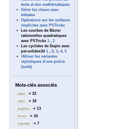
texte et des mathématiques
Gérer les claves avec
biblatex
Opérations sur les surfaces
implicites avec PSTricks
Les courbes de Bézier
rationnelles quadratiques
avec PSTricks
1
,
2
Les cyclides de Dupin avec
pst-solides3d
1
,
2
,
3
,
4
,
5
Utiliser les variantes
stylistiques d’une police
(suite)
Mots-clés associés
× 22
babel
× 18
index
× 13
graphicx
× 10
french
× 7
maketitle