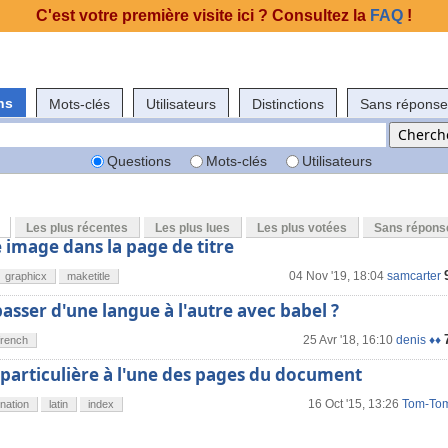
C'est votre première visite ici ? Consultez la
FAQ
!
ns
Mots-clés
Utilisateurs
Distinctions
Sans réponse
Questions
Mots-clés
Utilisateurs
Les plus récentes
Les plus lues
Les plus votées
Sans répons
 image dans la page de titre
04 Nov '19, 18:04
samcarter
graphicx
maketitle
ser d'une langue à l'autre avec babel ?
25 Avr '18, 16:10
denis ♦♦
french
particulière à l'une des pages du document
16 Oct '15, 13:26
Tom-To
nation
latin
index