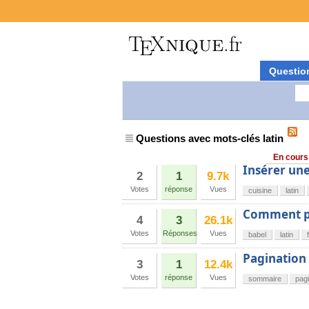
Questio
Questions avec mots-clés latin
En cours
Insérer une
2
1
9.7k
Votes
réponse
Vues
cuisine
latin
Comment pas
4
3
26.1k
Votes
Réponses
Vues
babel
latin
Pagination 
3
1
12.4k
Votes
réponse
Vues
sommaire
pagi