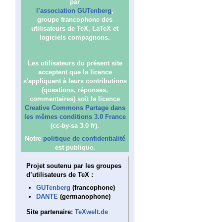
par
l’association GUTenberg
,
groupe francophone des
utilisateurs de TeX, LaTeX et
logiciels compagnons.
Les utilisateurs du présent site
acceptent que la licence
s'appliquant à leurs contributions
(questions, réponses,
commentaires) soit la licence
Creative Commons Partage dans
les mêmes conditions 3.0 France
(cc-by-sa 3.0 fr).
Notre
politique de confidentialité
est publique.
Projet soutenu par les groupes
d’utilisateurs de TeX :
GUTenberg
(francophone)
DANTE
(germanophone)
Site partenaire:
TeXwelt.de