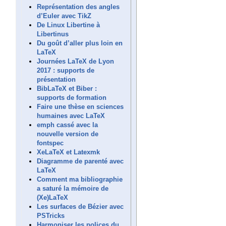
Représentation des angles
d’Euler avec TikZ
De Linux Libertine à
Libertinus
Du goût d’aller plus loin en
LaTeX
Journées LaTeX de Lyon
2017 : supports de
présentation
BibLaTeX et Biber :
supports de formation
Faire une thèse en sciences
humaines avec LaTeX
emph cassé avec la
nouvelle version de
fontspec
XeLaTeX et Latexmk
Diagramme de parenté avec
LaTeX
Comment ma bibliographie
a saturé la mémoire de
(Xe)LaTeX
Les surfaces de Bézier avec
PSTricks
Harmoniser les polices du