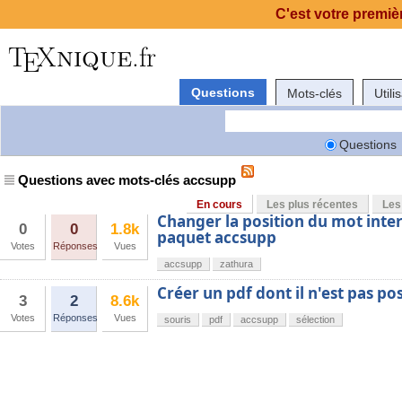
C'est votre premièr
Questions
Mots-clés
Utili
Questions
Questions avec mots-clés accsupp
En cours
Les plus récentes
Les
Changer la position du mot interr
0
0
1.8k
paquet accsupp
Votes
Réponses
Vues
accsupp
zathura
Créer un pdf dont il n'est pas po
3
2
8.6k
Votes
Réponses
Vues
souris
pdf
accsupp
sélection