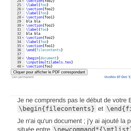
24
\section
{
foo2
}
25
\label
{
foo
}
26
\section
{
foo2
}
27
\label
{
foo
}
28
\section
{
foo1
}
29
bla bla 
30
\section
{
foo2
}
31
\label
{
foo
}
32
bla bla 
33
\section
{
foo2
}
34
\label
{
foo
}
35
\section
{
foo1
}
36
\end
{
filecontents
}
37
38
\begin
{
document
}
39
\input
{
multilabels.tex
}
40
\section
{
foo
}
41
\label
{
foo
}
Cliquer pour afficher le PDF correspondant
Lien permanent
Modifiée
07 Oct '1
Je ne comprends pas le début de votre 
\begin{filecontents}
\end{f
et
Je n'ai qu'un document ; j'y ai ajouté la
\newcommand*{\mtlist
située entre