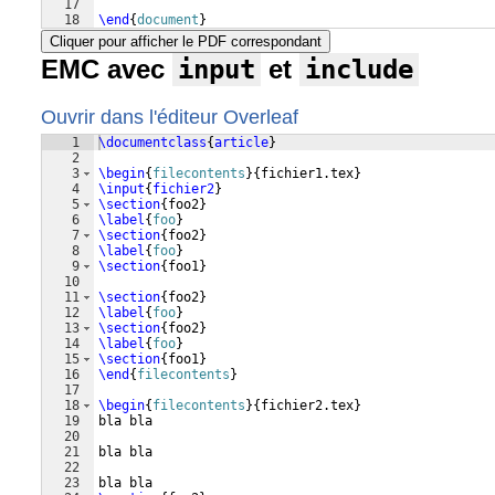
17
18
\end
{
document
}
Cliquer pour afficher le PDF correspondant
EMC avec
input
et
include
Ouvrir dans l'éditeur Overleaf
1
\documentclass
{
article
}
2
3
\begin
{
filecontents
}
{
fichier1.tex
}
4
\input
{
fichier2
}
5
\section
{
foo2
}
6
\label
{
foo
}
7
\section
{
foo2
}
8
\label
{
foo
}
9
\section
{
foo1
}
10
11
\section
{
foo2
}
12
\label
{
foo
}
13
\section
{
foo2
}
14
\label
{
foo
}
15
\section
{
foo1
}
16
\end
{
filecontents
}
17
18
\begin
{
filecontents
}
{
fichier2.tex
}
19
bla bla
20
21
bla bla
22
23
bla bla 