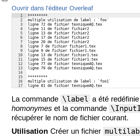
Ouvrir dans l'éditeur Overleaf
1
*********
2
multiple utilisation de label : `foo` 
3
ligne 72 de fichier texniqueAQ.tex
4
ligne 11 de fichier fichier2
5
ligne 13 de fichier fichier2
6
ligne 17 de fichier fichier2
7
ligne 20 de fichier fichier2
8
ligne 7 de fichier fichier1.tex
9
ligne 9 de fichier fichier1.tex
10
ligne 13 de fichier fichier1.tex
11
ligne 15 de fichier fichier1.tex
12
ligne 77 de fichier texniqueAQ.tex
13
ligne 79 de fichier texniqueAQ.tex
14
15
*********
16
multiple utilisation de label : `foo1` 
17
ligne 81 de fichier texniqueAQ.tex
La commande
\label
a été redéfinie
homonymes
et la commande
\Input
récupérer le nom de fichier courant.
Utilisation
Créer un fichier
multilab