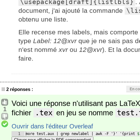
\usepackage[draft]{listlbls}
.
document, j'ai ajouté la commande
\li
obtenu une liste.
Elle recense mes labels, mais comporte 
type
Label: 12@xvr
que je ne sais pas d
n'est nommé
xvr
ou
12@xvr
). Et la doc
faire.
2 réponses :
En co
Voici une réponse n'utilisant pas LaTe
1
fichier
.tex
en jeu se nomme
test.
Ouvrir dans l'éditeur Overleaf
1
more test.aux | grep newlabel | awk -F '
}
' '
{
print 
$
Cliquer pour afficher le PDF correspondant