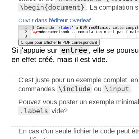
\begin{document}
. La compilation s
Ouvrir dans l'éditeur Overleaf
1
! Commande `
\label
' a �t� red�finie, cette compil
2
\@
enddocumenthook ...compilation n'est pas finale
3
Cliquer pour afficher le PDF correspondant
Si j'appuie sur
entrée
, elle se poursu
en effet créé, mais il est vide.
C'est juste pour un exemple complet, en 
\include
\input
commandes
ou
.
Pouvez vous poster un exemple minimale 
.labels
vide?
En cas d'un seule fichier le code peut êtr