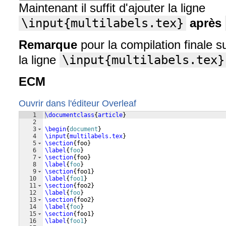
Maintenant il suffit d'ajouter la ligne
\input{multilabels.tex}
après
Remarque
pour la compilation finale
la ligne
\input{multilabels.tex}
ECM
Ouvrir dans l'éditeur Overleaf
1
\documentclass
{
article
}
2
3
\begin
{
document
}
4
\input
{
multilabels.tex
}
5
\section
{
foo
}
6
\label
{
foo
}
7
\section
{
foo
}
8
\label
{
foo
}
9
\section
{
foo1
}
10
\label
{
foo1
}
11
\section
{
foo2
}
12
\label
{
foo
}
13
\section
{
foo2
}
14
\label
{
foo
}
15
\section
{
foo1
}
16
\label
{
foo1
}