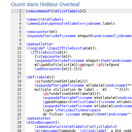
Ouvrir dans l'éditeur Overleaf
1
\newcommand
*
{
\mtlistlabels
}
{
}
2
3
\newwrite\mtlabels
4
\immediate\openout\mtlabels
=
\jobname
.labels
5
6
\newcounter
{
mt
}
7
\expandafter\xdef\csname
 mtmput0
\endcsname
{
\jobname
8
9
\makeatletter
10
\long\def
\InputIfFileExists
#1#2
{
%
11
\IfFileExists
{
#1
}
%
12
{
\stepcounter
{
mt
}
%
13
\expandafter\xdef\csname
 mtmput
\themt\endcsname
14
    #2
\@
addtofilelist
{
#1
}
\@
@input 
\@
filef@und
15
\addtocounter
{
mt
}
{
-1
}}}
16
17
\def
\label
#1
{
%
18
\@
ifundefined
{
mtlabel#1
}
{
%
19
\expandafter\gdef\csname
 mtlabel#1
\endcsname
{
**
20
    multiple utilisation de label : `#1`   ^^J
}}
{
%
21
\@
ifundefined
{
mtmtlabel#1
}
{
%
22
\expandafter\gdef\csname
 mtmtlabel#1
\endcsn
23
\g
@addto@macro
\mtlistlabels
{
\csname
 mtlabel
24
\expandafter\xdef\csname
 mtlabel#1
\endcsnam
25
    ligne 
\the\inputlineno\space
26
    de fichier 
\csname
 mtmput
\themt\endcsname
^^
27
\makeatother
28
\AtEndDocument
{
%
29
\immediate\write\mtlabels
{
\mtlistlabels
}
30
\errmessage
{
Commande `
\string
\label
' a été redé