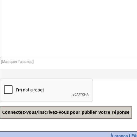
[Masquer l'aperçu]
À propos
|
FA