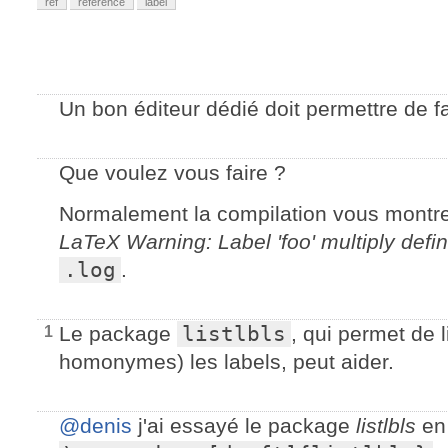
ref
reference
label
Un bon éditeur dédié doit permettre de fa
Que voulez vous faire ?
Normalement la compilation vous montr
LaTeX Warning: Label 'foo' multiply defi
.log
.
Le package
listlbls
, qui permet de 
1
homonymes) les labels, peut aider.
@denis
j'ai essayé le package
listlbls
en 