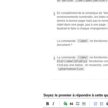
un dernier item\label{dernier}
En complément de la remarque de "denis"
1
environnements numérotés, les listes e
donne la bonne page mais pas le renvoi 
objet dans une page, pas à une page.
faudrait le faire à chaque changement de
La commande
\label
ne fonctionn
document ?
La commande
\label
ne fonctionn
1
bla}\label{blabla}
fonctionne com
n'est pas une balise ; en revanche, co
\phantomsection
.
Soyez le premier à répondre à cette qu