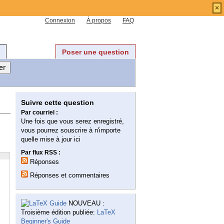
×
Connexion
À propos
FAQ
Poser une question
Suivre cette question
Par courriel :
Une fois que vous serez enregistré,
vous pourrez souscrire à n'importe
quelle mise à jour ici
Par flux RSS :
Réponses
Réponses et commentaires
NOUVEAU :
Troisième édition publiée:
LaTeX
Beginner's Guide