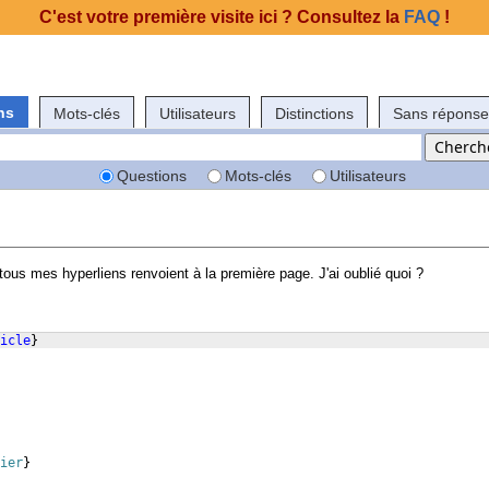
C'est votre première visite ici ? Consultez la
FAQ
!
ns
Mots-clés
Utilisateurs
Distinctions
Sans réponse
Questions
Mots-clés
Utilisateurs
ous mes hyperliens renvoient à la première page. J'ai oublié quoi ?
icle
}
ier
}