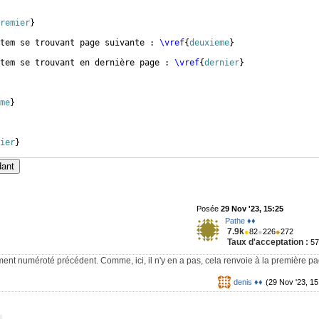
remier
}
tem se trouvant page suivante : 
\vref
{
deuxieme
}
tem se trouvant en dernière page : 
\vref
{
dernier
}
me
}
ier
}
dant
Posée
29 Nov '23, 15:25
Pathe ♦♦
7.9k
●
82
●
226
●
272
Taux d'acceptation :
5
ément numéroté précédent. Comme, ici, il n'y en a pas, cela renvoie à la première pa
denis ♦♦
(29 Nov '23, 15