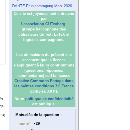
DANTE-Frühjahrstagung März 2026
Ce site est joyeusement entretenu
par
l’association GUTenberg
,
groupe francophone des
utilisateurs de TeX, LaTeX et
logiciels compagnons.
Les utilisateurs du présent site
acceptent que la licence
s'appliquant à leurs contributions
(questions, réponses,
commentaires) soit la licence
Creative Commons Partage dans
les mêmes conditions 3.0 France
(cc-by-sa 3.0 fr).
Notre
politique de confidentialité
7%
est publique.
ge.
Mots-clés de la question :
:34)
×29
hyperref