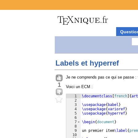
Questio
Labels et hyperref
Je ne comprends pas ce qui se passe : t
1
Voici un ECM :
1
\documentclass
[
french
]
{
art
2
3
\usepackage
{
babel
}
4
\usepackage
{
varioref
}
5
\usepackage
{
hyperref
}
6
7
\begin
{
document
}
8
9
un premier item
\label
{
prem
10