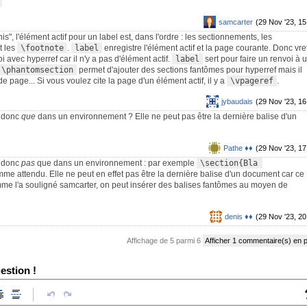
samcarter
(29 Nov '23, 15
, l'élément actif pour un label est, dans l'ordre : les sectionnements, les
t les
\footnote
.
label
enregistre l'élément actif et la page courante. Donc vre
avec hyperref car il n'y a pas d'élément actif.
label
sert pour faire un renvoi à 
\phantomsection
permet d'ajouter des sections fantômes pour hyperref mais il
 page... Si vous voulez cite la page d'un élément actif, il y a
\vpageref
.
jybaudais
(29 Nov '23, 16
e donc
que
dans un environnement ? Elle ne peut pas être la dernière balise d'un
Pathe ♦♦
(29 Nov '23, 17
e donc
pas
que dans un environnement : par exemple
\section{Bla 
me attendu. Elle ne peut en effet pas être la dernière balise d'un document car ce
mme l'a souligné samcarter, on peut insérer des balises fantômes au moyen de
denis ♦♦
(29 Nov '23, 20
Affichage de 5 parmi 6
Afficher 1 commentaire(s) en 
estion !