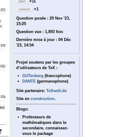
×11
label
×1
varioref
:37)
Question posée :
29 Nov '23,
f
15:25
un
Question vue :
1,893 fois
Dernière mise à jour :
04 Déc
'23, 14:54
:10)
Projet soutenu par les groupes
:01)
d’utilisateurs de TeX :
GUTenberg
(francophone)
DANTE
(germanophone)
Site partenaire:
TeXwelt.de
:33)
Site en
construction
.
plus
Blogs:
Professeurs de
mathématiques dans le
secondaire, connaissez-
vous le package