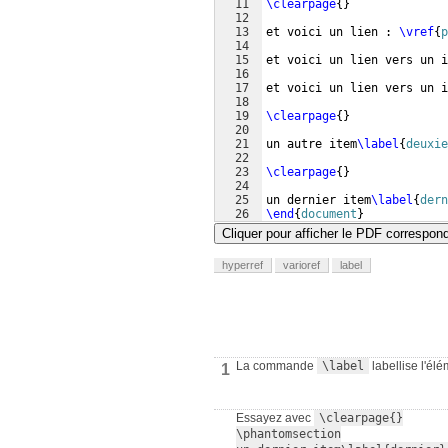
11
\clearpage
{
}
12
13
et voici un lien : 
\vref
{
p
14
15
et voici un lien vers un i
16
17
et voici un lien vers un i
18
19
\clearpage
{
}
20
21
un autre item
\label
{
deuxie
22
23
\clearpage
{
}
24
25
un dernier item
\label
{
dern
26
\end
{
document
}
Cliquer pour afficher le PDF correspon
hyperref
varioref
label
La commande
\label
labellise l'él
1
Essayez avec
\clearpage{}

\phantomsection
