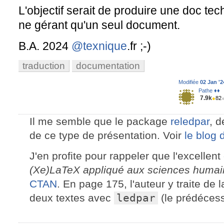
L'objectif serait de produire une doc te
ne gérant qu'un seul document.
B.A. 2024
@texnique
.fr ;-)
traduction
documentation
Modifiée
02 Jan '2
Pathe ♦♦
7.9k
●
82
Il me semble que le package
reledpar
, 
de ce type de présentation. Voir
le blog 
J'en profite pour rappeler que l'excelle
(Xe)LaTeX appliqué aux sciences huma
CTAN
. En page 175, l'auteur y traite de 
deux textes avec
ledpar
(le prédéces