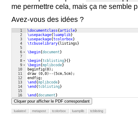
me permettre cela, mais ça ne semble p
Avez-vous des idées ?
1
\documentclass
{
article
}
2
\usepackage
{
luamplib
}
3
\usepackage
{
tcolorbox
}
4
\tcbuselibrary
{
listings
}
5
6
\begin
{
document
}
7
8
\begin
{
tcblisting
}
{
}
9
\begin
{
mplibcode
}
10
beginfig
(
0
)
;
11
draw 
(
0,0
)
--
(
5cm,5cm
)
;
12
endfig;
13
\end
{
mplibcode
}
14
\end
{
tcblisting
}
15
16
\end
{
document
}
Cliquer pour afficher le PDF correspondant
lualatexl
metapost
tcolorbox
luamplib
tcblisting