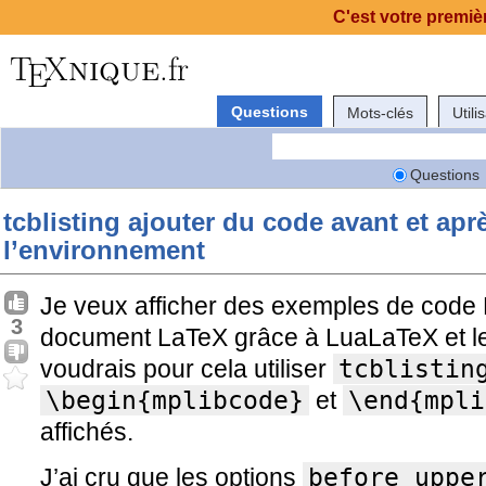
C'est votre premièr
Questions
Mots-clés
Utili
Questions
tcblisting ajouter du code avant et apr
l’environnement
Je veux afficher des exemples de code M
3
document LaTeX grâce à LuaLaTeX et 
voudrais pour cela utiliser
tcblistin
\begin{mplibcode}
et
\end{mpli
affichés.
J’ai cru que les options
before uppe