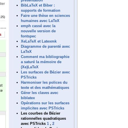
présentation
lier
BibLaTeX et Biber :
supports de formation
Faire une thèse en sciences
:25)
humaines avec LaTeX
emph cassé avec la
nouvelle version de
s
fontspec
XeLaTeX et Latexmk
Diagramme de parenté avec
LaTeX
Comment ma bibliographie
a saturé la mémoire de
(Xe)LaTeX
Les surfaces de Bézier avec
PSTricks
Harmoniser les polices du
st
texte et des mathématiques
te
Gérer les claves avec
biblatex
Opérations sur les surfaces
implicites avec PSTricks
Les courbes de Bézier
rationnelles quadratiques
avec PSTricks
1
,
2