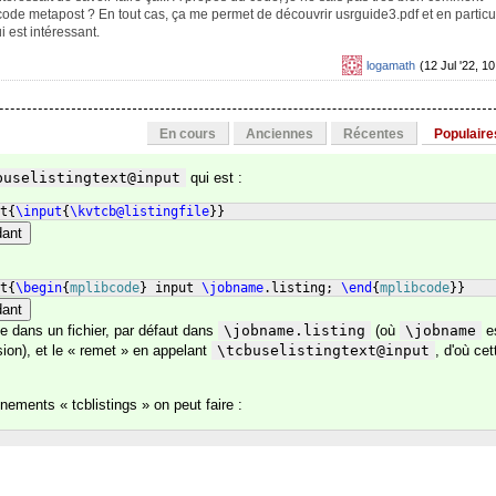
le code metapost ? En tout cas, ça me permet de découvrir usrguide3.pdf et en particu
est intéressant.
logamath
(12 Jul '22, 10
En cours
Anciennes
Récentes
Populaire
buselistingtext@input
qui est :
t
{
\input
{
\kvtcb@listingfile
}
}
dant
t
{
\begin
{
mplibcode
}
 input 
\jobname
.listing; 
\end
{
mplibcode
}
}
dant
 dans un fichier, par défaut dans
\jobname.listing
(où
\jobname
e
ion), et le « remet » en appelant
\tcbuselistingtext@input
, d'où cet
nements « tcblistings » on peut faire :