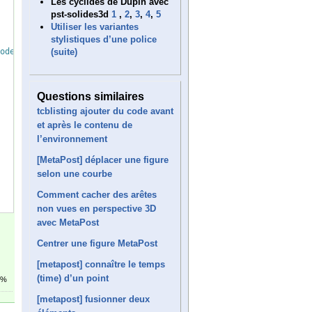
Les cyclides de Dupin avec
pst-solides3d
1
,
2
,
3
,
4
,
5
Utiliser les variantes
stylistiques d’une police
(suite)
ode
}
}
%
Questions similaires
tcblisting ajouter du code avant
et après le contenu de
l’environnement
[MetaPost] déplacer une figure
selon une courbe
Comment cacher des arêtes
non vues en perspective 3D
avec MetaPost
Centrer une figure MetaPost
[metapost] connaître le temps
(time) d’un point
5%
[metapost] fusionner deux