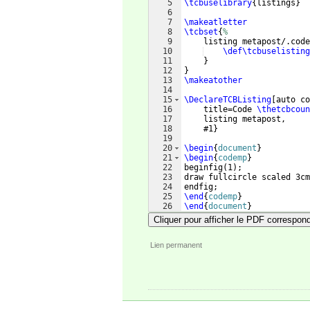
5
\tcbuselibrary
{
listings
}
6
7
\makeatletter
8
\tcbset
{
%
9
    listing metapost/.code
10
\def\tcbuselisting
11
}
12
}
13
\makeatother
14
15
\DeclareTCBListing
[
auto co
16
    title=Code 
\thetcbcoun
17
    listing metapost,
18
    #1
}
19
20
\begin
{
document
}
21
\begin
{
codemp
}
22
beginfig
(
1
)
;
23
draw fullcircle scaled 3cm
24
endfig;
25
\end
{
codemp
}
26
\end
{
document
}
Cliquer pour afficher le PDF correspon
Lien permanent