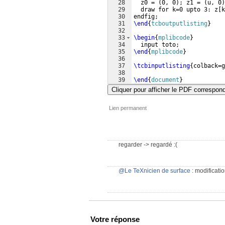
28
  z0 = 
(
0, 0
)
; z1 = 
(
u, 0
)
29
  draw for k=0 upto 3: z
[
k
30
endfig;
31
\end
{
tcboutputlisting
}
32
33
\begin
{
mplibcode
}
34
  input toto; 
35
\end
{
mplibcode
}
36
37
\tcbinputlisting
{
colback=g
38
39
\end
{
document
}
Cliquer pour afficher le PDF correspon
Lien permanent
regarder -> regardé :(
@Le TeXnicien de surface
: modificati
Votre réponse