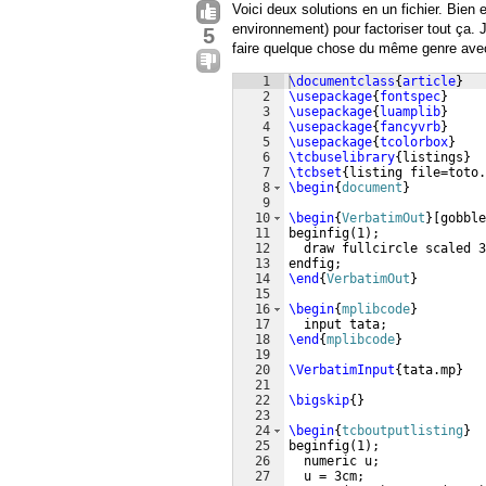
Voici deux solutions en un fichier. Bien
environnement) pour factoriser tout ça. J
5
faire quelque chose du même genre av
1
\documentclass
{
article
}
2
\usepackage
{
fontspec
}
3
\usepackage
{
luamplib
}
4
\usepackage
{
fancyvrb
}
5
\usepackage
{
tcolorbox
}
6
\tcbuselibrary
{
listings
}
7
\tcbset
{
listing file=toto.
8
\begin
{
document
}
9
10
\begin
{
VerbatimOut
}
[
gobble
11
beginfig
(
1
)
;
12
  draw fullcircle scaled 3
13
endfig;
14
\end
{
VerbatimOut
}
15
16
\begin
{
mplibcode
}
17
  input tata; 
18
\end
{
mplibcode
}
19
20
\VerbatimInput
{
tata.mp
}
21
22
\bigskip
{
}
23
24
\begin
{
tcboutputlisting
}
25
beginfig
(
1
)
;
26
  numeric u;
27
  u = 3cm; 