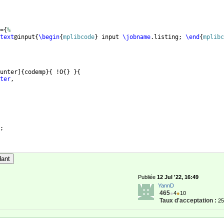
=
{
%
text
@input
{
\begin
{
mplibcode
}
 input 
\jobname
.listing; 
\end
{
mplibc
unter
]
{
codemp
}
{
 !O
{
}
}
{
ter
,
;
dant
Publiée
12 Jul '22, 16:49
YannD
465
●
4
●
10
Taux d'acceptation :
2