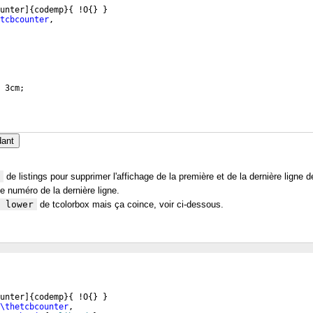
unter
]
{
codemp
}
{
 !O
{
}
}
tcbcounter
,
 3cm;
dant
de listings pour supprimer l'affichage de la première et de la dernière ligne d
e numéro de la dernière ligne.
 lower
de tcolorbox mais ça coince, voir ci-dessous.
unter
]
{
codemp
}
{
 !O
{
}
}
\thetcbcounter
,