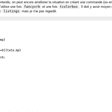
 entendu, on peut encore améliorer la situation en créant une commande (ou e
'utilise une fois
fancyvrb
et une fois
tcolorbox
. Il doit y avoir moyen
ec
listings
mais je n'ai pas regardé.
mp
}
=0
]
{
tata.mp
}
cm;