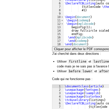
5
\tcbuselibrary
{
listings
}
6
\DeclareTCBListing
[
auto co
7
{
title=Code 
\the
8
  #1
}
9
10
\begin
{
document
}
11
\begin
{
codemp
}
12
\begin
{
mplibcode
}
13
    beginfig
(
1
)
;
14
    draw fullcircle scaled
15
    endfig;
16
\end
{
mplibcode
}
17
\end
{
codemp
}
18
\end
{
document
}
Cliquer pour afficher le PDF correspon
J'ai cherché dans deux directions :
Utiliser
firstline
et
lastline
code mais je ne sais pas à l'avance l
Utiliser
before lower
et
after
Code qui ne fonctionne pas :
1
\documentclass
{
article
}
2
\usepackage
{
fontspec
}
3
\usepackage
{
luamplib
}
4
\usepackage
{
tcolorbox
}
5
\tcbuselibrary
{
listings
}
6
\DeclareTCBListing
[
auto co
7
{
title=Code 