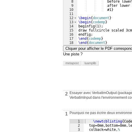
8
  before lower
9
  after lower 
10
  #1
}
11
12
\begin
{
document
}
13
\begin
{
codemp
}
14
beginfig
(
1
)
;
15
draw fullcircle scaled 3cm
16
endfig;
17
\end
{
codemp
}
18
\end
{
document
}
Cliquer pour afficher le PDF correspon
Une piste ?
metapost
luamplib
Essayer avec VerbatimOutput (package f
2
VerbatimInput dans l'environnement cod
Pourquoi ne pas écrire deux environn
1
1
\newtcblisting
{
Cod
2
  top=0mm,bottom=0mm,l
3
  colback=white,
%