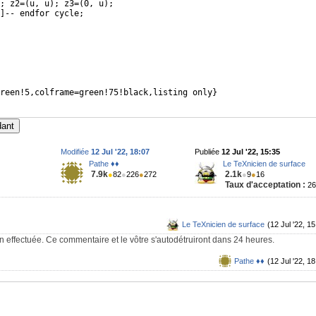
; z2=
(
u, u
)
; z3=
(
0, u
)
; 
]
-- endfor cycle; 
reen!5,colframe=green!75!black,listing only
}
dant
Modifiée
12 Jul '22, 18:07
Publiée
12 Jul '22, 15:35
Pathe ♦♦
Le TeXnicien de surface
7.9k
2.1k
●
82
●
226
●
272
●
9
●
16
Taux d'acceptation :
2
Le TeXnicien de surface
(12 Jul '22, 15
on effectuée. Ce commentaire et le vôtre s'autodétruiront dans 24 heures.
Pathe ♦♦
(12 Jul '22, 18