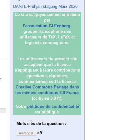
DANTE-Frühjahrstagung März 2026
Ce site est joyeusement entretenu
par
l’association GUTenberg
,
groupe francophone des
utilisateurs de TeX, LaTeX et
logiciels compagnons.
Les utilisateurs du présent site
acceptent que la licence
s'appliquant à leurs contributions
(questions, réponses,
e
commentaires) soit la licence
Creative Commons Partage dans
les mêmes conditions 3.0 France
(cc-by-sa 3.0 fr).
Notre
politique de confidentialité
est publique.
Mots-clés de la question :
×9
metapost