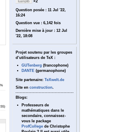
×2
luamplib
Question posée :
11 Jul '22,
16:24
Question vue :
6,142 fois
Dernière mise à jour :
12 Jul
'22, 18:08
Projet soutenu par les groupes
d’utilisateurs de TeX :
GUTenberg
(francophone)
DANTE
(germanophone)
Site partenaire:
TeXwelt.de
0%
Site en
construction
.
Blogs:
Professeurs de
:55)
mathématiques dans le
secondaire, connaissez-
vous le package
ProfCollege
de Christophe
Poulain ? Il est aussi utile