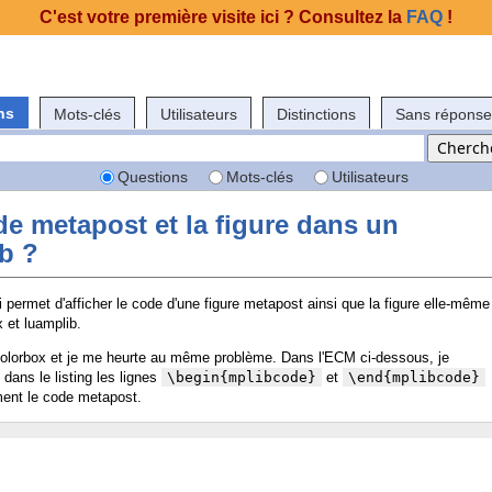
C'est votre première visite ici ? Consultez la
FAQ
!
ns
Mots-clés
Utilisateurs
Distinctions
Sans réponse
Questions
Mots-clés
Utilisateurs
e metapost et la figure dans un
b ?
permet d'afficher le code d'une figure metapost ainsi que la figure elle-même
 et luamplib.
colorbox et je me heurte au même problème. Dans l'ECM ci-dessous, je
dans le listing les lignes
\begin{mplibcode}
et
\end{mplibcode}
ement le code metapost.