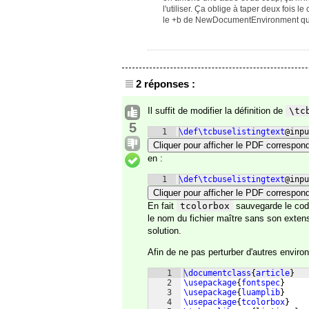
l'utiliser. Ça oblige à taper deux fois 
le +b de NewDocumentEnvironment qui 
2 réponses :
Il suffit de modifier la définition de
\tc
5
1
\def\tcbuselistingtext
@inpu
Cliquer pour afficher le PDF correspon
en :
1
\def\tcbuselistingtext
@inpu
Cliquer pour afficher le PDF correspon
En fait
tcolorbox
sauvegarde le code
le nom du fichier maître sans son extens
solution.
Afin de ne pas perturber d'autres environ
1
\documentclass
{
article
}
2
\usepackage
{
fontspec
}
3
\usepackage
{
luamplib
}
4
\usepackage
{
tcolorbox
}