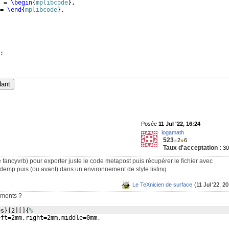
 = 
\begin
{
mplibcode
}
,
= 
\end
{
mplibcode
}
,
;
dant
Posée
11 Jul '22, 16:24
logamath
523
●
2
●
6
Taux d'acceptation :
3
ancyvrb) pour exporter juste le code metapost puis récupérer le fichier avec
emp puis (ou avant) dans un environnement de style listing.
Le TeXnicien de surface
(11 Jul '22, 20
ements ?
es
}
[
2
]
[
]
{
%
eft=2mm,right=2mm,middle=0mm,