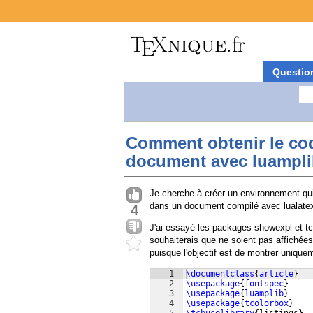
Questio
Comment obtenir le cod
document avec luampli
Je cherche à créer un environnement qui 
dans un document compilé avec lualatex
4
J'ai essayé les packages showexpl et t
souhaiterais que ne soient pas affichées 
puisque l'objectif est de montrer uniqu
1
\documentclass
{
article
}
2
\usepackage
{
fontspec
}
3
\usepackage
{
luamplib
}
4
\usepackage
{
tcolorbox
}