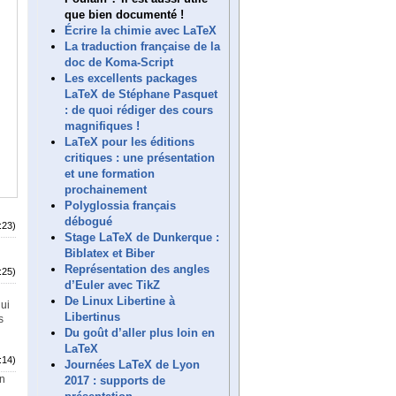
que bien documenté !
Écrire la chimie avec LaTeX
La traduction française de la
doc de Koma-Script
Les excellents packages
LaTeX de Stéphane Pasquet
: de quoi rédiger des cours
magnifiques !
LaTeX pour les éditions
critiques : une présentation
et une formation
prochainement
Polyglossia français
débogué
:23)
Stage LaTeX de Dunkerque :
Biblatex et Biber
Représentation des angles
:25)
d’Euler avec TikZ
De Linux Libertine à
qui
Libertinus
s
Du goût d’aller plus loin en
LaTeX
:14)
Journées LaTeX de Lyon
on
2017 : supports de