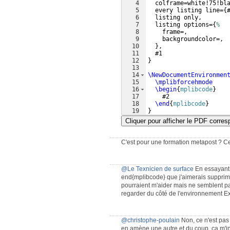
4
  colframe=white!75!bl
5
  every listing line=
{
6
  listing only,
7
  listing options=
{
%
8
    frame=,
9
    backgroundcolor=,
10
}
,
11
  #1
12
}
13
14
\NewDocumentEnvironmen
15
\mplibforcehmode
16
\begin
{
mplibcode
}
17
    #2
18
\end
{
mplibcode
}
19
}
Cliquer pour afficher le PDF corre
C'est pour une formation metapost ? Ce
@Le Texnicien de surface
En essayant 
end{mplibcode} que j'aimerais supprime
pourraient m'aider mais ne semblent p
regarder du côté de l'environnement Exa
@christophe-poulain
Non, ce n'est pas
en amène une autre et du coup, ça m'int