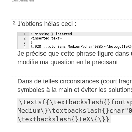
Lien permanent
J'obtiens hélas ceci :
2
1
! Missing } inserted.
2
<inserted text> 
3
}
4
l.928 ...oto Sans Medium}\char"03B5}-\hologo{TeX}
Je précise que cette phrase figure dans 
modifie ma question en le précisant.
Dans de telles circonstances (court frag
symboles à la main et éviter les solutio
\textsf{\textbackslash{}fontsp
Medium\}\textbackslash{}char"
\textbackslash{}TeX\{\}}