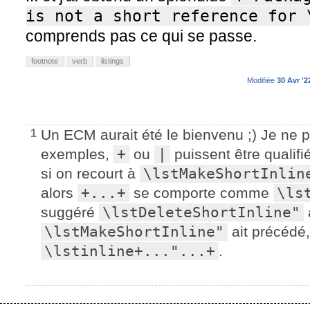
is not a short reference for 
comprends pas ce qui se passe.
footnote
verb
listings
Modifiée
30 Avr '2
Un ECM aurait été le bienvenu ;) Je ne 
1
exemples,
+
ou
|
puissent être qualifi
si on recourt à
\lstMakeShortInlin
alors
+...+
se comporte comme
\ls
suggéré
\lstDeleteShortInline"
\lstMakeShortInline"
ait précédé,
\lstinline+..."...+
.