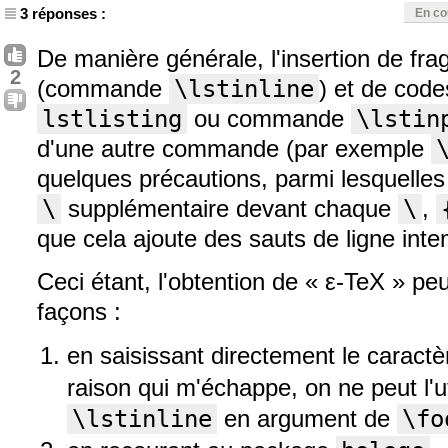
3 réponses :
En co
De manière générale, l'insertion de fr
2
(commande
\lstinline
) et de cod
lstlisting
ou commande
\lstin
d'une autre commande (par exemple
quelques précautions, parmi lesquelles
\
supplémentaire devant chaque
\
,
que cela ajoute des sauts de ligne inte
Ceci étant, l'obtention de « ε-TeX » peu
façons :
en saisissant directement le caract
raison qui m'échappe, on ne peut l'u
\lstinline
en argument de
\fo