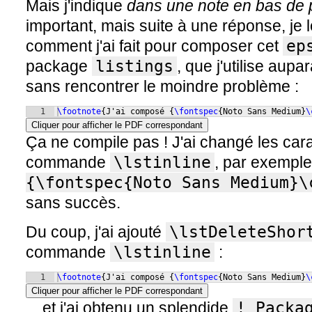
Mais j'indique
dans une note en bas de
important, mais suite à une réponse, je l
comment j'ai fait pour composer cet
ep
package
listings
, que j'utilise au
sans rencontrer le moindre problème :
1
\footnote
{
J'ai composé 
{
\fontspec
{
Noto Sans Medium
}
\
Cliquer pour afficher le PDF correspondant
Ça ne compile pas ! J'ai changé les cara
commande
\lstinline
, par exemple
{\fontspec{Noto Sans Medium}\
sans succès.
Du coup, j'ai ajouté
\lstDeleteShor
commande
\lstinline
:
1
\footnote
{
J'ai composé 
{
\fontspec
{
Noto Sans Medium
}
\
Cliquer pour afficher le PDF correspondant
... et j'ai obtenu un splendide
! Packag