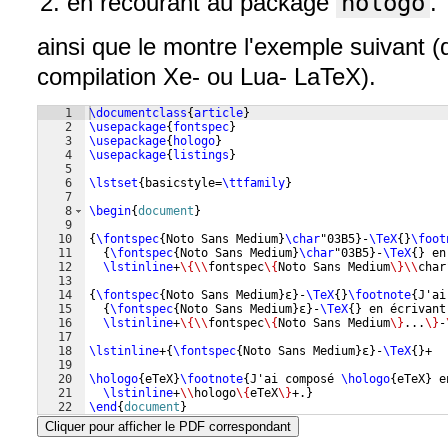
en recourant au package
hologo
.
ainsi que le montre l'exemple suivant (
compilation Xe- ou Lua- LaTeX).
1
\documentclass
{
article
}
2
\usepackage
{
fontspec
}
3
\usepackage
{
hologo
}
4
\usepackage
{
listings
}
5
6
\lstset
{
basicstyle=
\ttfamily
}
7
8
\begin
{
document
}
9
10
{
\fontspec
{
Noto Sans Medium
}
\char
"03B5
}
-
\TeX
{
}
\foot
11
{
\fontspec
{
Noto Sans Medium
}
\char
"03B5
}
-
\TeX
{
}
 en
12
\lstinline
+
\{\\
fontspec
\{
Noto Sans Medium
\}\\
char
13
14
{
\fontspec
{
Noto Sans Medium
}
ε
}
-
\TeX
{
}
\footnote
{
J'ai
15
{
\fontspec
{
Noto Sans Medium
}
ε
}
-
\TeX
{
}
 en écrivant
16
\lstinline
+
\{\\
fontspec
\{
Noto Sans Medium
\}
...
\}
-
17
18
\lstinline
+
{
\fontspec
{
Noto Sans Medium
}
ε
}
-
\TeX
{
}
+
19
20
\hologo
{
eTeX
}
\footnote
{
J'ai composé 
\hologo
{
eTeX
}
 e
21
\lstinline
+
\\
hologo
\{
eTeX
\}
+.
}
22
\end
{
document
}
Cliquer pour afficher le PDF correspondant