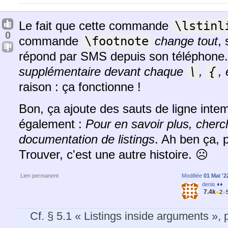
Le fait que cette commande
\lstinl
0
commande
\footnote
change tout
,
répond par SMS depuis son téléphone
supplémentaire devant chaque
\
,
{
,
raison : ça fonctionne !
Bon, ça ajoute des sauts de ligne intem
également :
Pour en savoir plus, cher
documentation de listings
. Ah ben ça, 
Trouver, c'est une autre histoire. ☹️
Lien permanent
Modifiée
01 Mai '2
denis ♦♦
7.4k
●
2
●
Cf. § 5.1 « Listings inside arguments »,