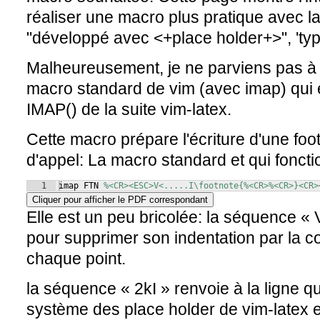
réaliser une macro plus pratique avec l
"développé avec <+place holder+>", 'typ
Malheureusement, je ne parviens pas à 
macro standard de vim (avec imap) qui e
IMAP() de la suite vim-latex.
Cette macro prépare l'écriture d'une foot
d'appel: La macro standard et qui foncti
1
imap FTN 
%<CR><ESC>V<.....I\footnote{%<CR>%<CR>}<CR>
Cliquer pour afficher le PDF correspondant
Elle est un peu bricolée: la séquence « V<
pour supprimer son indentation par la 
chaque point.
la séquence « 2kI » renvoie à la ligne qui
système des place holder de vim-latex e