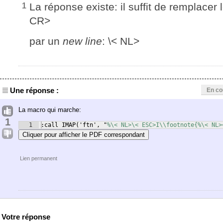
La réponse existe: il suffit de remplacer
1
CR>
par un
new line
: \< NL>
Une réponse :
En co
La macro qui marche:
1
1
:call IMAP
(
'ftn', "
%\< NL>\< ESC>I\\footnote{%\< NL>
Cliquer pour afficher le PDF correspondant
Lien permanent
Votre réponse