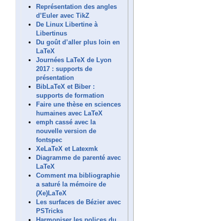
Représentation des angles
d’Euler avec TikZ
De Linux Libertine à
Libertinus
Du goût d’aller plus loin en
LaTeX
Journées LaTeX de Lyon
2017 : supports de
présentation
BibLaTeX et Biber :
supports de formation
Faire une thèse en sciences
humaines avec LaTeX
emph cassé avec la
nouvelle version de
fontspec
XeLaTeX et Latexmk
Diagramme de parenté avec
LaTeX
Comment ma bibliographie
a saturé la mémoire de
(Xe)LaTeX
Les surfaces de Bézier avec
PSTricks
Harmoniser les polices du