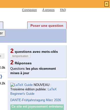
×
Connexion
À propos
FAQ
Poser une question
2
questions avec mots-clés
e
temporisation
2
Réponses
2.0k
Questions
les plus récemment
mises à jour
{}
9.2k
NOUVEAU :
Troisième édition publiée:
LaTeX
Beginner's Guide
DANTE-Frühjahrstagung März 2026
Ce site est joyeusement entretenu