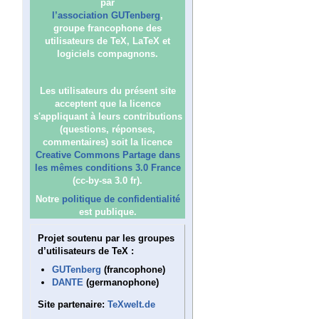
par
l’association GUTenberg
,
groupe francophone des
utilisateurs de TeX, LaTeX et
logiciels compagnons.
Les utilisateurs du présent site
acceptent que la licence
s'appliquant à leurs contributions
(questions, réponses,
commentaires) soit la licence
Creative Commons Partage dans
les mêmes conditions 3.0 France
(cc-by-sa 3.0 fr).
Notre
politique de confidentialité
est publique.
Projet soutenu par les groupes
d’utilisateurs de TeX :
GUTenberg
(francophone)
DANTE
(germanophone)
Site partenaire:
TeXwelt.de