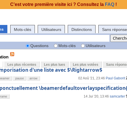
C'est votre première visite ici ? Consultez la
FAQ
!
ns
Mots-clés
Utilisateurs
Distinctions
Sans réponse
Questions
Mots-clés
Utilisateurs
ation
Les plus récentes
Les plus lues
Les plus votées
Sans répons
mporisation d'une liste avec $\Rightarrow$
02 Aoû '21, 23:46
Paul Gaborit
beamer
pause
arrow
 ponctuellement \beamerdefaultoverlayspecification
14 Jui '20, 13:46
samcarter
frame