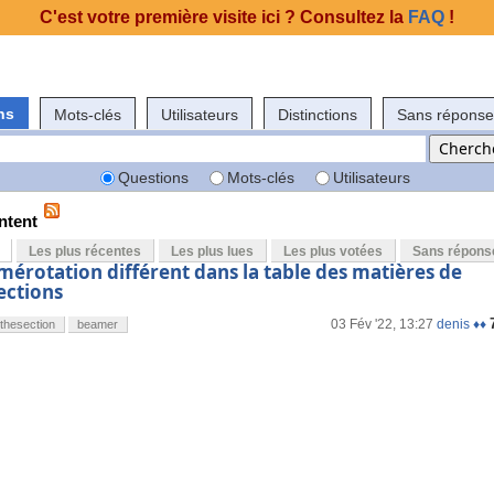
C'est votre première visite ici ? Consultez la
FAQ
!
ns
Mots-clés
Utilisateurs
Distinctions
Sans réponse
Questions
Mots-clés
Utilisateurs
ntent
Les plus récentes
Les plus lues
Les plus votées
Sans répons
mérotation différent dans la table des matières de
sections
03 Fév '22, 13:27
denis ♦♦
thesection
beamer