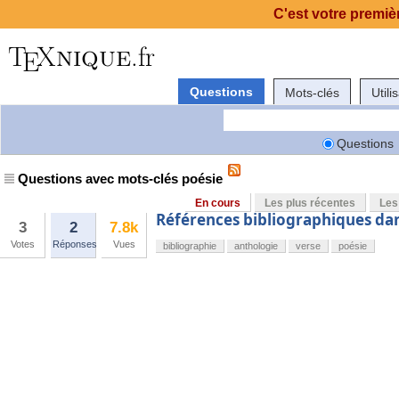
C'est votre premièr
Questions
Mots-clés
Utili
Questions
Questions avec mots-clés poésie
En cours
Les plus récentes
Les
Références bibliographiques dans
3
2
7.8k
Votes
Réponses
Vues
bibliographie
anthologie
verse
poésie