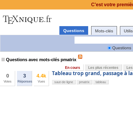
C'est votre premièr
Questions
Mots-clés
Utili
Questions
Questions avec mots-clés pmatrix
En cours
Les plus récentes
Les
Tableau trop grand, passage à la
0
3
4.4k
Votes
Réponses
Vues
saut-de-ligne
pmatrix
tableau